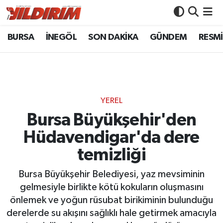
BURSA
İNEGÖL
SON DAKİKA
GÜNDEM
RESMİ
BURSA
Bursa Nöbetçi Eczaneler
İNEGÖL
Bursa Hava Durumu
SON DAKİKA
Bursa Namaz Vakitleri
YEREL
GÜNDEM
Bursa Trafik Yoğunluk Haritası
Bursa Büyükşehir'den
Hüdavendigar'da dere
RESMİ İLANLAR
Süper Lig Puan Durumu ve Fikstür
temizliği
KÖŞE YAZILARI
Tüm Manşetler
Bursa Büyükşehir Belediyesi, yaz mevsiminin
gelmesiyle birlikte kötü kokuların oluşmasını
SİYASET
Son Dakika Haberleri
önlemek ve yoğun rüsubat birikiminin bulunduğu
derelerde su akışını sağlıklı hale getirmek amacıyla
YAŞAM
Haber Arşivi