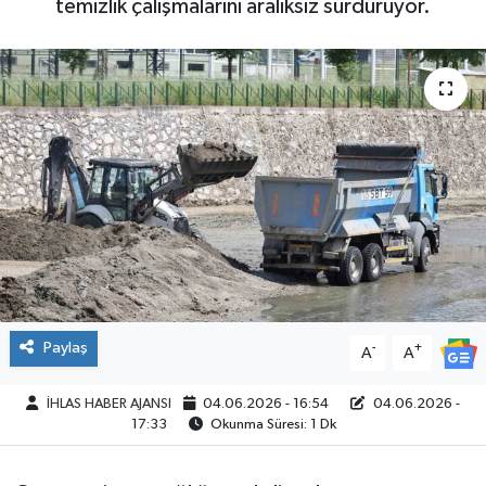
temizlik çalışmalarını aralıksız sürdürüyor.
SPOR
Paylaş
-
+
A
A
İHLAS HABER AJANSI
04.06.2026 - 16:54
04.06.2026 -
17:33
Okunma Süresi: 1 Dk