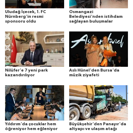
Uludağ İçecek, 1. FC
Osmangazi
Nürnberg'in resmi
Belediyesi'nden istihdam
sponsoru oldu
sağlayan buluşmalar
Nilüfer'e 7 yeni park
Aslı Hünel'den Bursa'da
kazandırılıyor
müzik ziyafeti
Yıldırım'da çocuklar hem
Büyükşehir'den Panayır'da
öğreniyor hem eğleniyor
altyapı ve ulaşım atağı