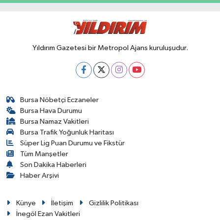
Yıldırım Gazetesi bir Metropol Ajans kuruluşudur.
Bursa Nöbetçi Eczaneler
Bursa Hava Durumu
Bursa Namaz Vakitleri
Bursa Trafik Yoğunluk Haritası
Süper Lig Puan Durumu ve Fikstür
Tüm Manşetler
Son Dakika Haberleri
Haber Arşivi
Künye
İletişim
Gizlilik Politikası
İnegöl Ezan Vakitleri