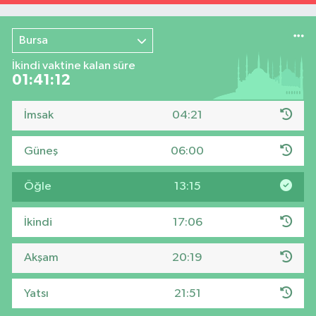
Bursa
İkindi vaktine kalan süre
01:41:11
İmsak
04:21
Güneş
06:00
Öğle
13:15
İkindi
17:06
Akşam
20:19
Yatsı
21:51