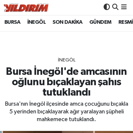
BURSA
İNEGÖL
SON DAKİKA
GÜNDEM
RESMİ
BURSA
Bursa Nöbetçi Eczaneler
İNEGÖL
Bursa Hava Durumu
SON DAKİKA
Bursa Namaz Vakitleri
İNEGÖL
GÜNDEM
Bursa Trafik Yoğunluk Haritası
Bursa İnegöl'de amcasının
oğlunu bıçaklayan şahıs
RESMİ İLANLAR
Süper Lig Puan Durumu ve Fikstür
tutuklandı
KÖŞE YAZILARI
Tüm Manşetler
Bursa'nın İnegöl ilçesinde amca çocuğunu bıçakla
5 yerinden bıçaklayarak ağır yaralayan şüpheli
SİYASET
Son Dakika Haberleri
mahkemece tutuklandı.
YAŞAM
Haber Arşivi