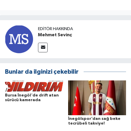
EDITÖR HAKKINDA
Mehmet Sevinç
Bunlar da ilginizi çekebilir
Bursa İnegöl'de drift atan
sürücü kamerada
İnegölspor’dan sağ beke
tecrübeli takviye!