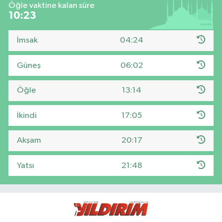
Öğle vaktine kalan süre
10:22
İmsak
04:24
Güneş
06:02
Öğle
13:14
İkindi
17:05
Akşam
20:17
Yatsı
21:48