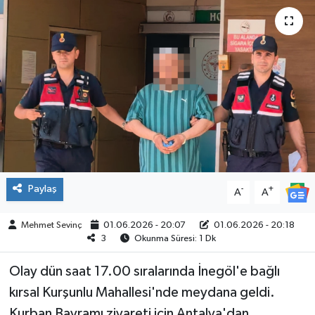
SPOR
Paylaş
-
+
A
A
Mehmet Sevinç
01.06.2026 - 20:07
01.06.2026 - 20:18
3
Okunma Süresi: 1 Dk
Olay dün saat 17.00 sıralarında İnegöl'e bağlı
kırsal Kurşunlu Mahallesi'nde meydana geldi.
Kurban Bayramı ziyareti için Antalya'dan