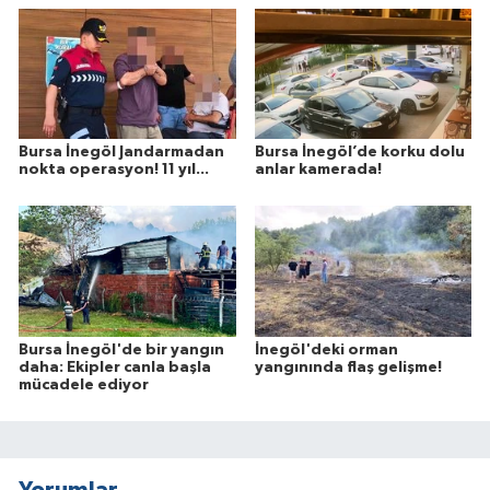
Bursa İnegöl Jandarmadan
Bursa İnegöl’de korku dolu
nokta operasyon! 11 yıl...
anlar kamerada!
Bursa İnegöl'de bir yangın
İnegöl'deki orman
daha: Ekipler canla başla
yangınında flaş gelişme!
mücadele ediyor