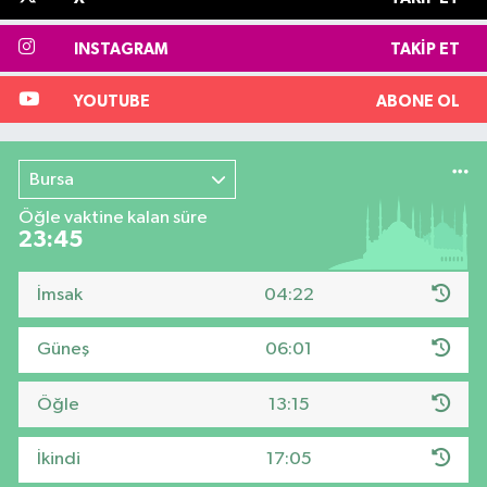
INSTAGRAM
TAKIP ET
YOUTUBE
ABONE OL
Bursa
Öğle vaktine kalan süre
23:44
İmsak
04:22
Güneş
06:01
Öğle
13:15
İkindi
17:05