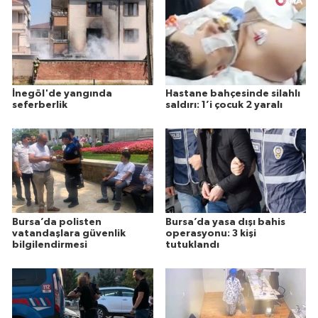
İnegöl'de yangında
Hastane bahçesinde silahlı
seferberlik
saldırı: 1’i çocuk 2 yaralı
Bursa’da polisten
Bursa’da yasa dışı bahis
vatandaşlara güvenlik
operasyonu: 3 kişi
bilgilendirmesi
tutuklandı