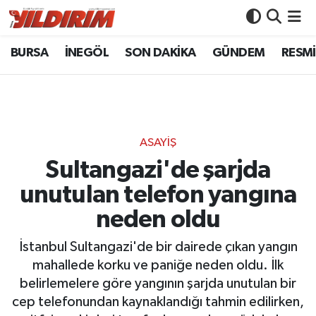
BURSA
İNEGÖL
SON DAKİKA
GÜNDEM
RESMİ
BURSA
Bursa Nöbetçi Eczaneler
İNEGÖL
Bursa Hava Durumu
SON DAKİKA
Bursa Namaz Vakitleri
ASAYİŞ
GÜNDEM
Bursa Trafik Yoğunluk Haritası
Sultangazi'de şarjda
unutulan telefon yangına
RESMİ İLANLAR
Süper Lig Puan Durumu ve Fikstür
neden oldu
KÖŞE YAZILARI
Tüm Manşetler
İstanbul Sultangazi'de bir dairede çıkan yangın
mahallede korku ve paniğe neden oldu. İlk
SİYASET
Son Dakika Haberleri
belirlemelere göre yangının şarjda unutulan bir
cep telefonundan kaynaklandığı tahmin edilirken,
YAŞAM
Haber Arşivi