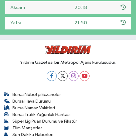
Akşam
20:18
Yatsı
21:50
Yıldırım Gazetesi bir Metropol Ajans kuruluşudur.
Bursa Nöbetçi Eczaneler
Bursa Hava Durumu
Bursa Namaz Vakitleri
Bursa Trafik Yoğunluk Haritası
Süper Lig Puan Durumu ve Fikstür
Tüm Manşetler
Son Dakika Haberleri