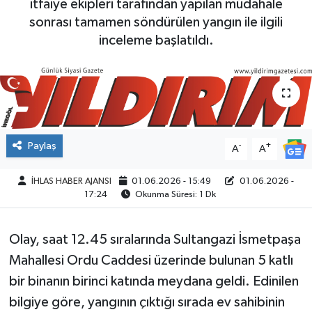
itfaiye ekipleri tarafından yapılan müdahale
sonrası tamamen söndürülen yangın ile ilgili
SPOR
inceleme başlatıldı.
Paylaş
-
+
A
A
İHLAS HABER AJANSI
01.06.2026 - 15:49
01.06.2026 -
17:24
Okunma Süresi: 1 Dk
Olay, saat 12.45 sıralarında Sultangazi İsmetpaşa
Mahallesi Ordu Caddesi üzerinde bulunan 5 katlı
bir binanın birinci katında meydana geldi. Edinilen
bilgiye göre, yangının çıktığı sırada ev sahibinin