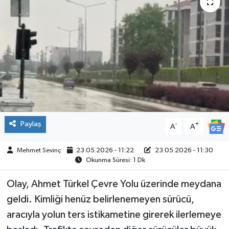
SPOR
Paylaş
-
+
A
A
Mehmet Sevinç
23.05.2026 - 11:22
23.05.2026 - 11:30
Okunma Süresi: 1 Dk
Olay, Ahmet Türkel Çevre Yolu üzerinde meydana
geldi. Kimliği henüz belirlenemeyen sürücü,
aracıyla yolun ters istikametine girerek ilerlemeye