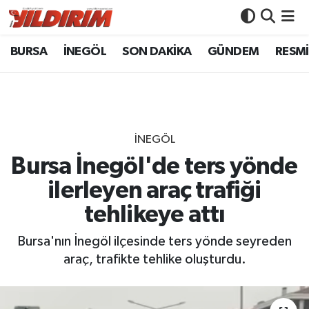
BURSA
İNEGÖL
SON DAKİKA
GÜNDEM
RESMİ
BURSA
Bursa Nöbetçi Eczaneler
İNEGÖL
Bursa Hava Durumu
SON DAKİKA
Bursa Namaz Vakitleri
İNEGÖL
GÜNDEM
Bursa Trafik Yoğunluk Haritası
Bursa İnegöl'de ters yönde
ilerleyen araç trafiği
RESMİ İLANLAR
Süper Lig Puan Durumu ve Fikstür
tehlikeye attı
KÖŞE YAZILARI
Tüm Manşetler
Bursa'nın İnegöl ilçesinde ters yönde seyreden
araç, trafikte tehlike oluşturdu.
SİYASET
Son Dakika Haberleri
YAŞAM
Haber Arşivi