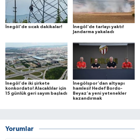
İnegöl'de sıcak dakikalar!
İnegöl'de tarlayı yaktı!
Jandarma yakaladı
İnegöl'de iki şirkete
İnegölspor'dan altyapı
konkordato! Alacaklılar için
hamlesi! Hedef Bordo-
15 günlük geri sayım başladı
Beyaz'a yeni yetenekler
kazandırmak
Yorumlar