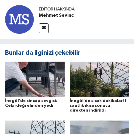
EDITÖR HAKKINDA
Mehmet Sevinç
Bunlar da ilginizi çekebilir
İnegöl’de sincap sevgisi:
İnegöl’de sıcak dakikalar! 1
Çekirdeği elinden yedi
saatlik ikna sonucu
direkten indirildi