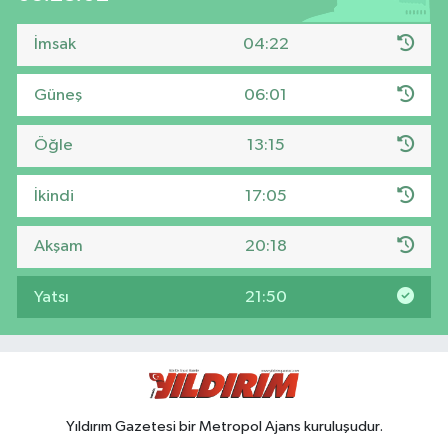
İmsak
04:22
Güneş
06:01
Öğle
13:15
İkindi
17:05
Akşam
20:18
Yatsı
21:50
Yıldırım Gazetesi bir Metropol Ajans kuruluşudur.