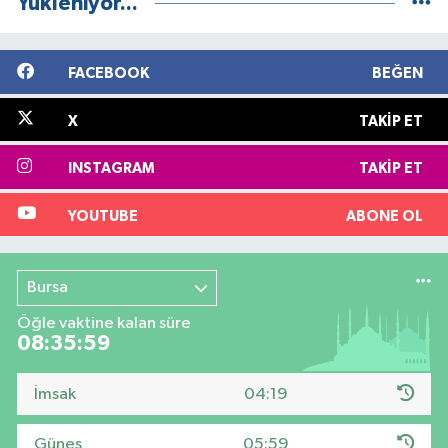
Yükleniyor...
FACEBOOK
BEĞEN
X
TAKIP ET
INSTAGRAM
TAKIP ET
YOUTUBE
ABONE OL
Bursa
Öğle vaktine kalan süre
08:35:58
İmsak
04:19
Güneş
05:59