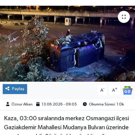
SPOR
Paylaş
-
+
A
A
Öznur Alkan
13.06.2026 - 09:05
Okunma Süresi: 1 Dk
Kaza, 03:00 sıralarında merkez Osmangazi ilçesi
Gaziakdemir Mahallesi Mudanya Bulvarı üzerinde