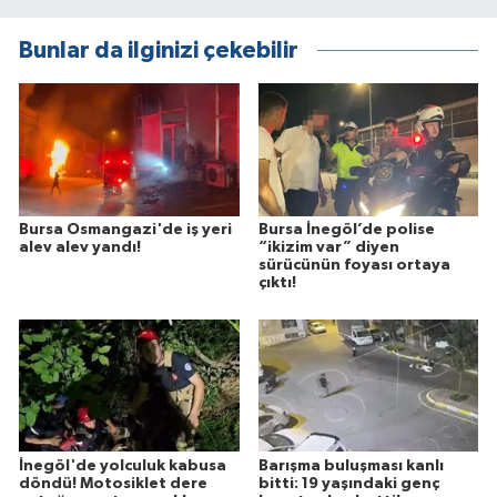
Bunlar da ilginizi çekebilir
Bursa Osmangazi'de iş yeri
Bursa İnegöl’de polise
alev alev yandı!
“ikizim var” diyen
sürücünün foyası ortaya
çıktı!
İnegöl'de yolculuk kabusa
Barışma buluşması kanlı
döndü! Motosiklet dere
bitti: 19 yaşındaki genç