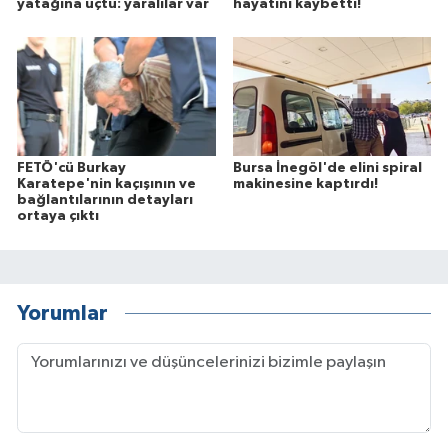
yatağına uçtu: yaralılar var
hayatını kaybetti!
FETÖ'cü Burkay
Bursa İnegöl'de elini spiral
Karatepe'nin kaçışının ve
makinesine kaptırdı!
bağlantılarının detayları
ortaya çıktı
Yorumlar