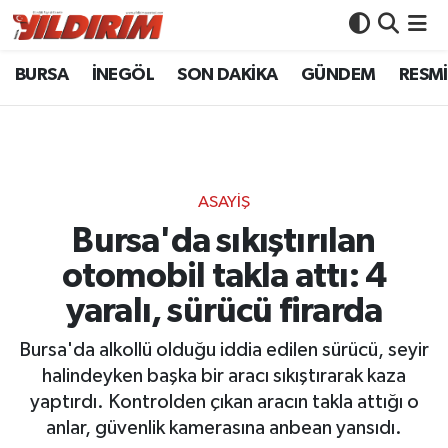
BURSA
İNEGÖL
SON DAKİKA
GÜNDEM
RESMİ
BURSA
Bursa Nöbetçi Eczaneler
İNEGÖL
Bursa Hava Durumu
SON DAKİKA
Bursa Namaz Vakitleri
ASAYİŞ
GÜNDEM
Bursa Trafik Yoğunluk Haritası
Bursa'da sıkıştırılan
otomobil takla attı: 4
RESMİ İLANLAR
Süper Lig Puan Durumu ve Fikstür
yaralı, sürücü firarda
KÖŞE YAZILARI
Tüm Manşetler
Bursa'da alkollü olduğu iddia edilen sürücü, seyir
halindeyken başka bir aracı sıkıştırarak kaza
SİYASET
Son Dakika Haberleri
yaptırdı. Kontrolden çıkan aracın takla attığı o
anlar, güvenlik kamerasına anbean yansıdı.
YAŞAM
Haber Arşivi