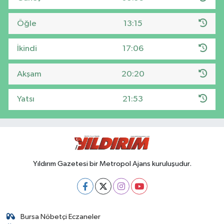
Öğle
13:15
İkindi
17:06
Akşam
20:20
Yatsı
21:53
Yıldırım Gazetesi bir Metropol Ajans kuruluşudur.
Bursa Nöbetçi Eczaneler