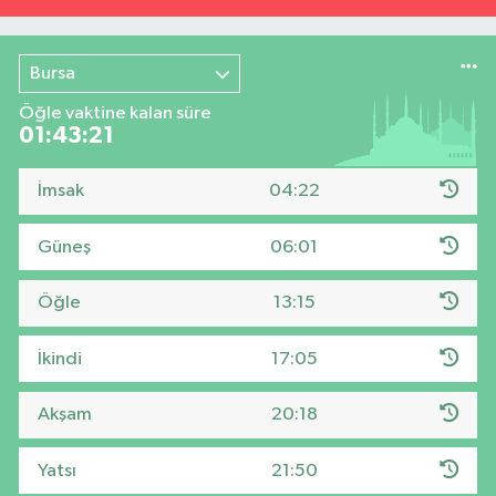
Bursa
Öğle vaktine kalan süre
01:43:20
İmsak
04:22
Güneş
06:01
Öğle
13:15
İkindi
17:05
Akşam
20:18
Yatsı
21:50