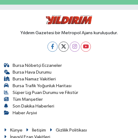
Yıldırım Gazetesi bir Metropol Ajans kuruluşudur.
Bursa Nöbetçi Eczaneler
Bursa Hava Durumu
Bursa Namaz Vakitleri
Bursa Trafik Yoğunluk Haritası
Süper Lig Puan Durumu ve Fikstür
Tüm Manşetler
Son Dakika Haberleri
Haber Arşivi
Künye
İletişim
Gizlilik Politikası
İnegöl Ezan Vakitleri