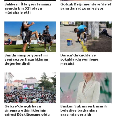
Balıkesir İtfaiyesi temmuz
Gölcük Değirmendere'de el
ayında bin 521 olaya
sanatları rüzgarı esiyor
müdahale etti
Bandırmaspor yönetimi
Darıca'da cadde ve
yeni sezon hazırlıklarını
sokaklarda yenileme
değerlendirdi
mesaisi
Gebze'de açık hava
Başkan Subaşı en başarılı
sineması etkinliklerinin
belediye başkanları
adresi Köşklüçeşme oldu
arasında yer aldı