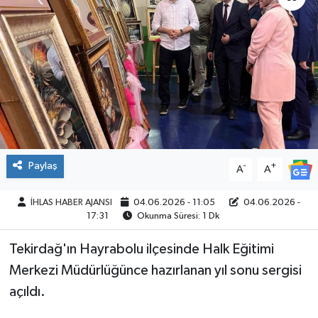
SPOR
Paylaş
-
+
A
A
İHLAS HABER AJANSI
04.06.2026 - 11:05
04.06.2026 -
17:31
Okunma Süresi: 1 Dk
Tekirdağ'ın Hayrabolu ilçesinde Halk Eğitimi
Merkezi Müdürlüğünce hazırlanan yıl sonu sergisi
açıldı.