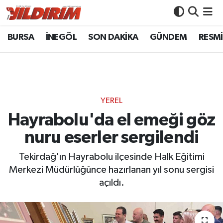
BURSA
İNEGÖL
SON DAKİKA
GÜNDEM
RESMİ
BURSA
Bursa Nöbetçi Eczaneler
İNEGÖL
Bursa Hava Durumu
SON DAKİKA
Bursa Namaz Vakitleri
YEREL
GÜNDEM
Bursa Trafik Yoğunluk Haritası
Hayrabolu'da el emeği göz
nuru eserler sergilendi
RESMİ İLANLAR
Süper Lig Puan Durumu ve Fikstür
Tekirdağ'ın Hayrabolu ilçesinde Halk Eğitimi
KÖŞE YAZILARI
Tüm Manşetler
Merkezi Müdürlüğünce hazırlanan yıl sonu sergisi
açıldı.
SİYASET
Son Dakika Haberleri
YAŞAM
Haber Arşivi