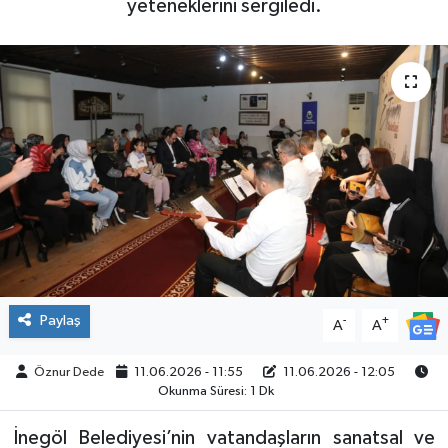
yeteneklerini sergiledi.
SPOR
Paylaş
-
+
A
A
Öznur Dede
11.06.2026 - 11:55
11.06.2026 - 12:05
Okunma Süresi: 1 Dk
İnegöl Belediyesi’nin vatandaşların sanatsal ve