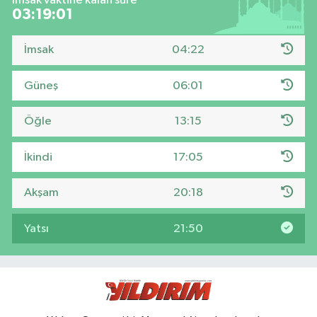
İmsak vaktine kalan süre
03:19:00
İmsak
04:22
Güneş
06:01
Öğle
13:15
İkindi
17:05
Akşam
20:18
Yatsı
21:50