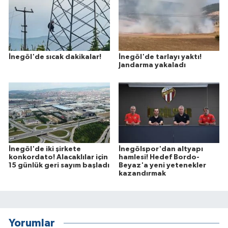
İnegöl'de sıcak dakikalar!
İnegöl'de tarlayı yaktı!
Jandarma yakaladı
İnegöl'de iki şirkete
İnegölspor'dan altyapı
konkordato! Alacaklılar için
hamlesi! Hedef Bordo-
15 günlük geri sayım başladı
Beyaz'a yeni yetenekler
kazandırmak
Yorumlar