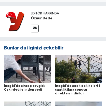
EDITÖR HAKKINDA
Öznur Dede
Bunlar da ilginizi çekebilir
İnegöl’de sincap sevgisi:
İnegöl’de sıcak dakikalar! 1
Çekirdeği elinden yedi
saatlik ikna sonucu
direkten indirildi