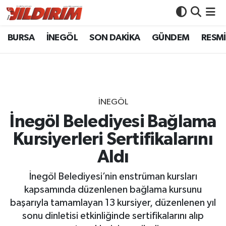
BURSA
İNEGÖL
SON DAKİKA
GÜNDEM
RESMİ
BURSA
Bursa Nöbetçi Eczaneler
İNEGÖL
Bursa Hava Durumu
SON DAKİKA
Bursa Namaz Vakitleri
İNEGÖL
GÜNDEM
Bursa Trafik Yoğunluk Haritası
İnegöl Belediyesi Bağlama
Kursiyerleri Sertifikalarını
RESMİ İLANLAR
Süper Lig Puan Durumu ve Fikstür
Aldı
KÖŞE YAZILARI
Tüm Manşetler
İnegöl Belediyesi’nin enstrüman kursları
kapsamında düzenlenen bağlama kursunu
SİYASET
Son Dakika Haberleri
başarıyla tamamlayan 13 kursiyer, düzenlenen yıl
sonu dinletisi etkinliğinde sertifikalarını alıp
YAŞAM
Haber Arşivi