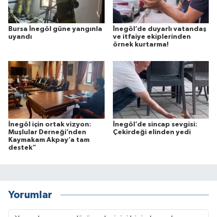
Bursa İnegöl güne yangınla
İnegöl’de duyarlı vatandaş
uyandı
ve itfaiye ekiplerinden
örnek kurtarma!
İnegöl için ortak vizyon:
İnegöl’de sincap sevgisi:
Muşlular Derneği’nden
Çekirdeği elinden yedi
Kaymakam Akpay’a tam
destek”
Yorumlar