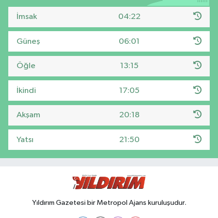
İmsak
04:22
Güneş
06:01
Öğle
13:15
İkindi
17:05
Akşam
20:18
Yatsı
21:50
Yıldırım Gazetesi bir Metropol Ajans kuruluşudur.