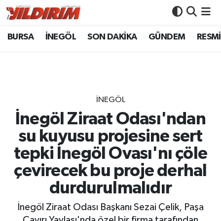
BURSA
İNEGÖL
SON DAKİKA
GÜNDEM
RESMİ
BURSA
Bursa Nöbetçi Eczaneler
İNEGÖL
Bursa Hava Durumu
SON DAKİKA
Bursa Namaz Vakitleri
İNEGÖL
GÜNDEM
Bursa Trafik Yoğunluk Haritası
İnegöl Ziraat Odası'ndan
su kuyusu projesine sert
RESMİ İLANLAR
Süper Lig Puan Durumu ve Fikstür
tepki İnegöl Ovası'nı çöle
KÖŞE YAZILARI
Tüm Manşetler
çevirecek bu proje derhal
durdurulmalıdır
SİYASET
Son Dakika Haberleri
İnegöl Ziraat Odası Başkanı Sezai Çelik, Paşa
YAŞAM
Haber Arşivi
Çayırı Yaylası'nda özel bir firma tarafından