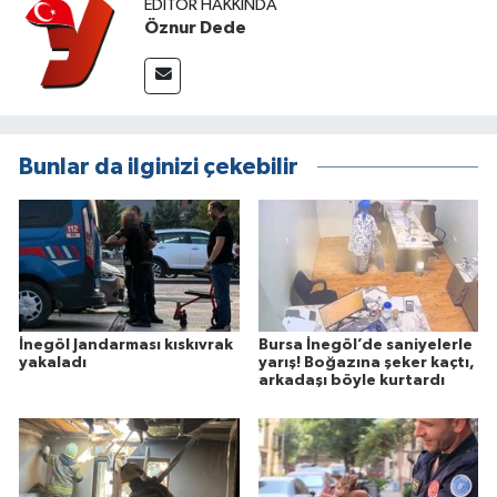
EDITÖR HAKKINDA
Öznur Dede
Bunlar da ilginizi çekebilir
İnegöl Jandarması kıskıvrak
Bursa İnegöl’de saniyelerle
yakaladı
yarış! Boğazına şeker kaçtı,
arkadaşı böyle kurtardı