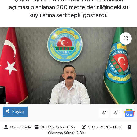
açılması planlanan 200 metre derinliğindeki su
SPOR
kuyularına sert tepki gösterdi.
Paylaş
-
+
A
A
Öznur Dede
08.07.2026 - 10:57
08.07.2026 - 11:15
Okunma Süresi: 2 Dk