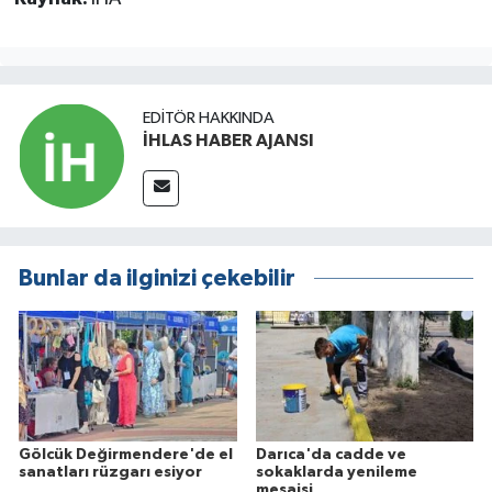
EDITÖR HAKKINDA
İHLAS HABER AJANSI
Bunlar da ilginizi çekebilir
Gölcük Değirmendere'de el
Darıca'da cadde ve
sanatları rüzgarı esiyor
sokaklarda yenileme
mesaisi