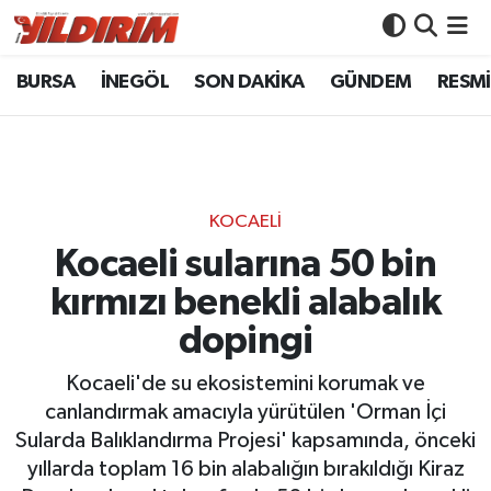
BURSA
İNEGÖL
SON DAKİKA
GÜNDEM
RESMİ
BURSA
Bursa Nöbetçi Eczaneler
İNEGÖL
Bursa Hava Durumu
SON DAKİKA
Bursa Namaz Vakitleri
KOCAELİ
GÜNDEM
Bursa Trafik Yoğunluk Haritası
Kocaeli sularına 50 bin
kırmızı benekli alabalık
RESMİ İLANLAR
Süper Lig Puan Durumu ve Fikstür
dopingi
KÖŞE YAZILARI
Tüm Manşetler
Kocaeli'de su ekosistemini korumak ve
canlandırmak amacıyla yürütülen 'Orman İçi
SİYASET
Son Dakika Haberleri
Sularda Balıklandırma Projesi' kapsamında, önceki
yıllarda toplam 16 bin alabalığın bırakıldığı Kiraz
YAŞAM
Haber Arşivi