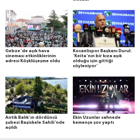
Gebze'de açık hava
Kocaelispor Başkanı Durul:
sineması etkinliklerinin
'Keita'nın bir kıza aşık
adresi Köşklüçeşme oldu
olduğu için gittiği
söyleniyor'
Antik Balık'ın dördüncü
Ekin Uzunlar sahnede
şubesi Başiskele Sahili'nde
kemençe şov yaptı
açıldı