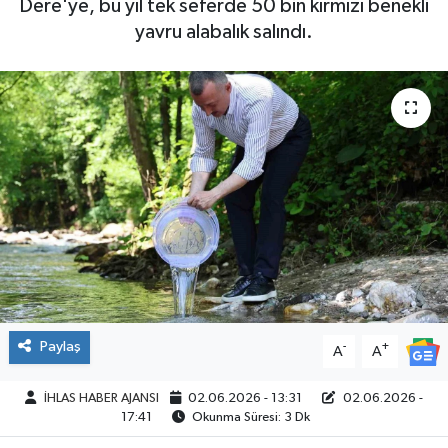
Dere'ye, bu yıl tek seferde 50 bin kırmızı benekli
yavru alabalık salındı.
SPOR
Paylaş
-
+
A
A
İHLAS HABER AJANSI
02.06.2026 - 13:31
02.06.2026 -
17:41
Okunma Süresi: 3 Dk