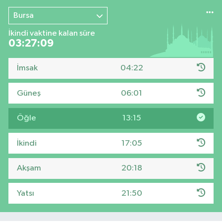
Bursa
İkindi vaktine kalan süre
03:27:09
İmsak
04:22
Güneş
06:01
Öğle
13:15
İkindi
17:05
Akşam
20:18
Yatsı
21:50