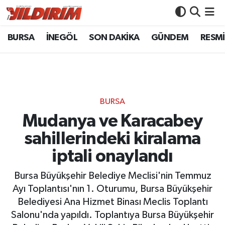
BURSA
İNEGÖL
SON DAKİKA
GÜNDEM
RESMİ
BURSA
Bursa Nöbetçi Eczaneler
İNEGÖL
Bursa Hava Durumu
SON DAKİKA
Bursa Namaz Vakitleri
BURSA
GÜNDEM
Bursa Trafik Yoğunluk Haritası
Mudanya ve Karacabey
sahillerindeki kiralama
RESMİ İLANLAR
Süper Lig Puan Durumu ve Fikstür
iptali onaylandı
KÖŞE YAZILARI
Tüm Manşetler
Bursa Büyükşehir Belediye Meclisi'nin Temmuz
Ayı Toplantısı'nın 1. Oturumu, Bursa Büyükşehir
SİYASET
Son Dakika Haberleri
Belediyesi Ana Hizmet Binası Meclis Toplantı
Salonu'nda yapıldı. Toplantıya Bursa Büyükşehir
YAŞAM
Haber Arşivi