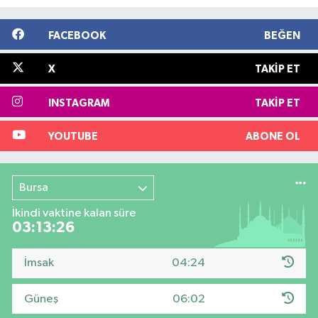
FACEBOOK
BEĞEN
X
TAKIP ET
INSTAGRAM
TAKIP ET
YOUTUBE
ABONE OL
Bursa
İkindi vaktine kalan süre
03:13:25
İmsak
04:24
Güneş
06:02