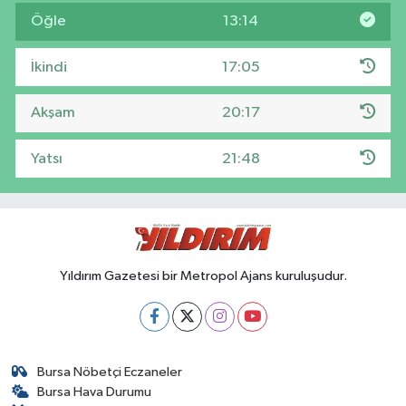
Öğle
13:14
İkindi
17:05
Akşam
20:17
Yatsı
21:48
Yıldırım Gazetesi bir Metropol Ajans kuruluşudur.
Bursa Nöbetçi Eczaneler
Bursa Hava Durumu