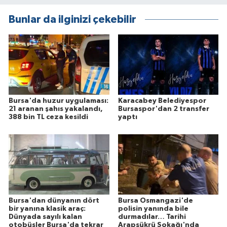
Bunlar da ilginizi çekebilir
Bursa'da huzur uygulaması:
Karacabey Belediyespor
21 aranan şahıs yakalandı,
Bursaspor'dan 2 transfer
388 bin TL ceza kesildi
yaptı
Bursa'dan dünyanın dört
Bursa Osmangazi'de
bir yanına klasik araç:
polisin yanında bile
Dünyada sayılı kalan
durmadılar… Tarihi
otobüsler Bursa'da tekrar
Arapşükrü Sokağı'nda