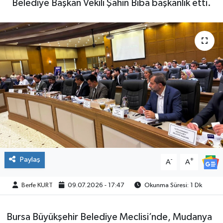
Belediye Başkan Vekili Şahin Biba başkanlık etti.
SPOR
Paylaş
-
+
A
A
Berfe KURT
09.07.2026 - 17:47
Okunma Süresi: 1 Dk
Bursa Büyükşehir Belediye Meclisi’nde, Mudanya