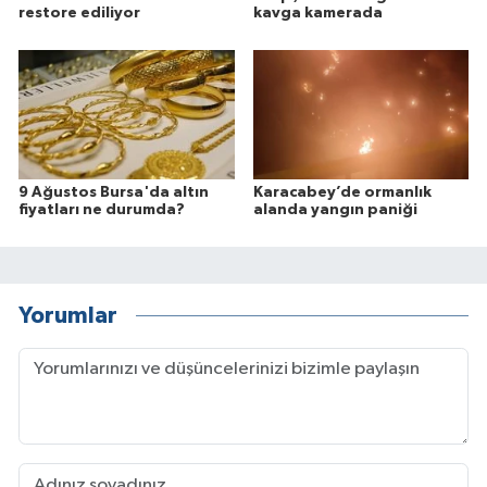
restore ediliyor
kavga kamerada
9 Ağustos Bursa'da altın
Karacabey’de ormanlık
fiyatları ne durumda?
alanda yangın paniği
Yorumlar