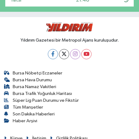
Yatsı
21:46
Yıldırım Gazetesi bir Metropol Ajans kuruluşudur.
Bursa Nöbetçi Eczaneler
Bursa Hava Durumu
Bursa Namaz Vakitleri
Bursa Trafik Yoğunluk Haritası
Süper Lig Puan Durumu ve Fikstür
Tüm Manşetler
Son Dakika Haberleri
Haber Arşivi
Künye
İletişim
Gizlilik Politikası