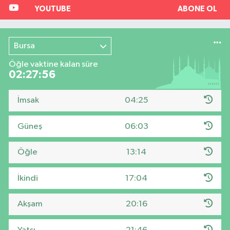
YOUTUBE
ABONE OL
Bursa
Öğle vaktine kalan süre
02:27:56
İmsak
04:25
Güneş
06:03
Öğle
13:14
İkindi
17:04
Akşam
20:16