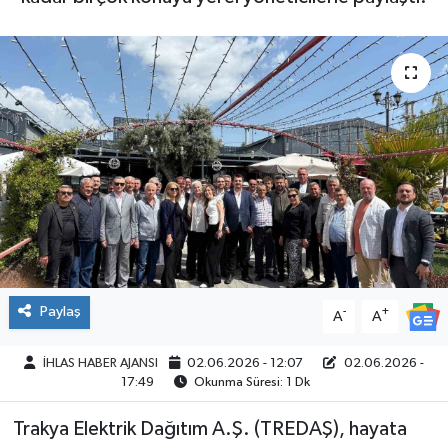
SPOR
Paylaş
-
+
A
A
İHLAS HABER AJANSI
02.06.2026 - 12:07
02.06.2026 -
17:49
Okunma Süresi: 1 Dk
Trakya Elektrik Dağıtım A.Ş. (TREDAŞ), hayata