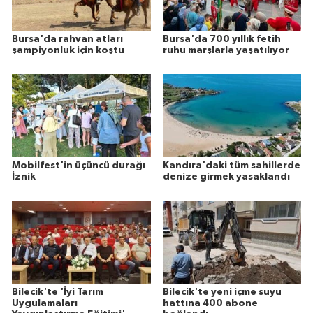
Bursa'da rahvan atları
Bursa'da 700 yıllık fetih
şampiyonluk için koştu
ruhu marşlarla yaşatılıyor
Mobilfest'in üçüncü durağı
Kandıra'daki tüm sahillerde
İznik
denize girmek yasaklandı
Bilecik'te 'İyi Tarım
Bilecik'te yeni içme suyu
Uygulamaları
hattına 400 abone