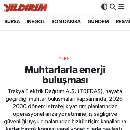
BURSA
İNEGÖL
SON DAKİKA
GÜNDEM
RESMİ
BURSA
Bursa Nöbetçi Eczaneler
İNEGÖL
Bursa Hava Durumu
SON DAKİKA
Bursa Namaz Vakitleri
YEREL
GÜNDEM
Bursa Trafik Yoğunluk Haritası
Muhtarlarla enerji
buluşması
RESMİ İLANLAR
Süper Lig Puan Durumu ve Fikstür
Trakya Elektrik Dağıtım A.Ş. (TREDAŞ), hayata
KÖŞE YAZILARI
Tüm Manşetler
geçirdiği muhtar buluşmaları kapsamında, 2026-
2030 dönemi stratejik yatırım planlarından
SİYASET
Son Dakika Haberleri
operasyonel arıza yönetimine, iş sağlığı ve
güvenliği uygulamalarından hızlı iletişim kanallarına
YAŞAM
Haber Arşivi
kadar birçok konuyu yerel yöneticilerle paylaştı.