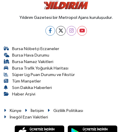
Yıldırım Gazetesi bir Metropol Ajans kuruluşudur.
Bursa Nöbetçi Eczaneler
Bursa Hava Durumu
Bursa Namaz Vakitleri
Bursa Trafik Yoğunluk Haritası
Süper Lig Puan Durumu ve Fikstür
Tüm Manşetler
Son Dakika Haberleri
Haber Arşivi
Künye
İletişim
Gizlilik Politikası
İnegöl Ezan Vakitleri