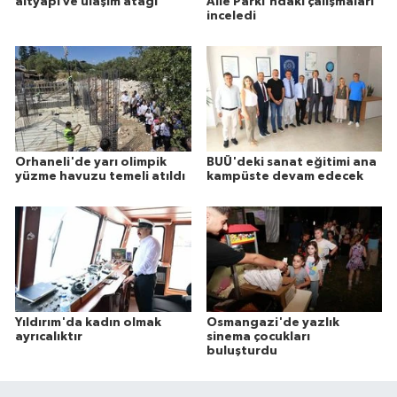
altyapı ve ulaşım atağı
Aile Parkı'ndaki çalışmaları
inceledi
Orhaneli'de yarı olimpik
BUÜ'deki sanat eğitimi ana
yüzme havuzu temeli atıldı
kampüste devam edecek
Yıldırım'da kadın olmak
Osmangazi'de yazlık
ayrıcalıktır
sinema çocukları
buluşturdu