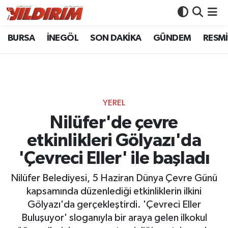
BURSA
İNEGÖL
SON DAKİKA
GÜNDEM
RESMİ
BURSA
Bursa Nöbetçi Eczaneler
İNEGÖL
Bursa Hava Durumu
SON DAKİKA
Bursa Namaz Vakitleri
YEREL
GÜNDEM
Bursa Trafik Yoğunluk Haritası
Nilüfer'de çevre
etkinlikleri Gölyazı'da
RESMİ İLANLAR
Süper Lig Puan Durumu ve Fikstür
'Çevreci Eller' ile başladı
KÖŞE YAZILARI
Tüm Manşetler
Nilüfer Belediyesi, 5 Haziran Dünya Çevre Günü
kapsamında düzenlediği etkinliklerin ilkini
SİYASET
Son Dakika Haberleri
Gölyazı'da gerçekleştirdi. 'Çevreci Eller
Buluşuyor' sloganıyla bir araya gelen ilkokul
YAŞAM
Haber Arşivi