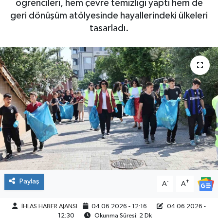
öğrencileri, hem çevre temizliği yaptı hem de
geri dönüşüm atölyesinde hayallerindeki ülkeleri
SPOR
tasarladı.
Paylaş
-
+
A
A
İHLAS HABER AJANSI
04.06.2026 - 12:16
04.06.2026 -
12:30
Okunma Süresi: 2 Dk