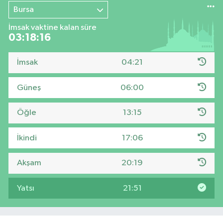
Bursa
İmsak vaktine kalan süre
03:18:15
İmsak
04:21
Güneş
06:00
Öğle
13:15
İkindi
17:06
Akşam
20:19
Yatsı
21:51