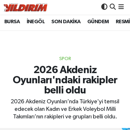
BURSA
İNEGÖL
SON DAKİKA
GÜNDEM
RESMİ
BURSA
Bursa Nöbetçi Eczaneler
İNEGÖL
Bursa Hava Durumu
SON DAKİKA
Bursa Namaz Vakitleri
SPOR
GÜNDEM
Bursa Trafik Yoğunluk Haritası
2026 Akdeniz
Oyunları'ndaki rakipler
RESMİ İLANLAR
Süper Lig Puan Durumu ve Fikstür
belli oldu
KÖŞE YAZILARI
Tüm Manşetler
2026 Akdeniz Oyunları'nda Türkiye'yi temsil
edecek olan Kadın ve Erkek Voleybol Milli
SİYASET
Son Dakika Haberleri
Takımları'nın rakipleri ve grupları belli oldu.
YAŞAM
Haber Arşivi