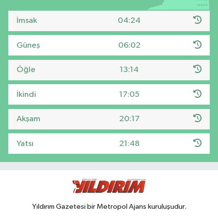
İmsak
04:24
Güneş
06:02
Öğle
13:14
İkindi
17:05
Akşam
20:17
Yatsı
21:48
Yıldırım Gazetesi bir Metropol Ajans kuruluşudur.