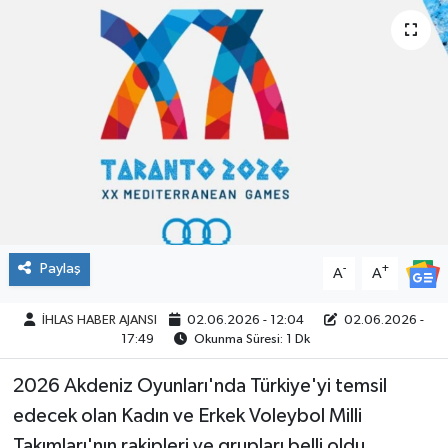
SPOR
Paylaş
-
+
A
A
İHLAS HABER AJANSI
02.06.2026 - 12:04
02.06.2026 -
17:49
Okunma Süresi: 1 Dk
2026 Akdeniz Oyunları'nda Türkiye'yi temsil
edecek olan Kadın ve Erkek Voleybol Milli
Takımları'nın rakipleri ve grupları belli oldu.