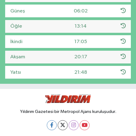
Güneş
06:02
Öğle
13:14
İkindi
17:05
Akşam
20:17
Yatsı
21:48
Yıldırım Gazetesi bir Metropol Ajans kuruluşudur.