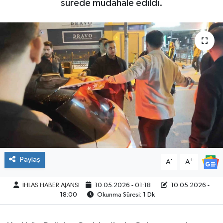
sürede müdahale edildi.
SPOR
Paylaş
-
+
A
A
İHLAS HABER AJANSI
10.05.2026 - 01:18
10.05.2026 -
18:00
Okunma Süresi: 1 Dk