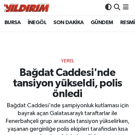
BURSA
İNEGÖL
SON DAKİKA
GÜNDEM
RESMİ
BURSA
Bursa Nöbetçi Eczaneler
İNEGÖL
Bursa Hava Durumu
SON DAKİKA
Bursa Namaz Vakitleri
YEREL
GÜNDEM
Bursa Trafik Yoğunluk Haritası
Bağdat Caddesi'nde
tansiyon yükseldi, polis
RESMİ İLANLAR
Süper Lig Puan Durumu ve Fikstür
önledi
KÖŞE YAZILARI
Tüm Manşetler
Bağdat Caddesi'nde şampiyonluk kutlaması için
bayrak açan Galatasaraylı taraftarlar ile
SİYASET
Son Dakika Haberleri
Fenerbahçeli grup arasında tansiyon yükselirken,
yaşanan gerginliğe polis ekipleri tarafından kısa
YAŞAM
Haber Arşivi