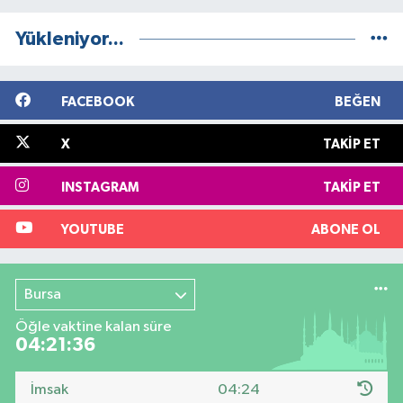
Yükleniyor...
FACEBOOK
BEĞEN
X
TAKIP ET
INSTAGRAM
TAKIP ET
YOUTUBE
ABONE OL
Bursa
Öğle vaktine kalan süre
04:21:35
İmsak
04:24