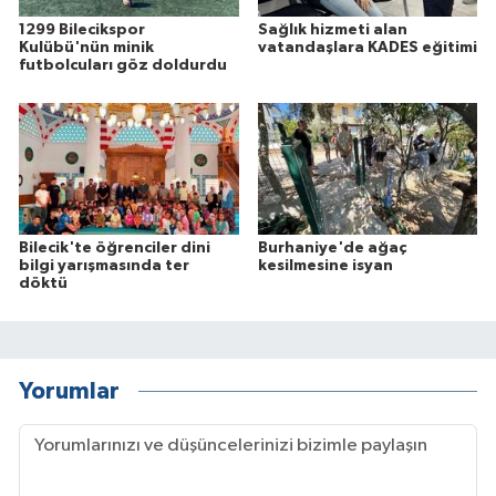
1299 Bilecikspor
Sağlık hizmeti alan
Kulübü'nün minik
vatandaşlara KADES eğitimi
futbolcuları göz doldurdu
Bilecik'te öğrenciler dini
Burhaniye'de ağaç
bilgi yarışmasında ter
kesilmesine isyan
döktü
Yorumlar