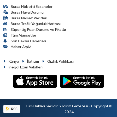
Bursa Nöbetçi Eczaneler
Bursa Hava Durumu
Bursa Namaz Vakitleri
Bursa Trafik Yoğunluk Haritası
Süper Lig Puan Durumu ve Fikstür
Tüm Manşetler
Son Dakika Haberleri
Haber Arşivi
Künye
İletişim
Gizlilik Politikası
İnegöl Ezan Vakitleri
Tüm Hakları Saklıdır. Yıldırım Gazetesi - Copyright ©
RSS
2024