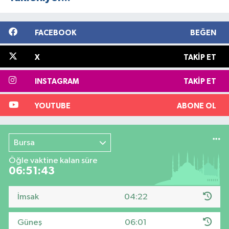
FACEBOOK
BEĞEN
X
TAKIP ET
INSTAGRAM
TAKIP ET
YOUTUBE
ABONE OL
Bursa
Öğle vaktine kalan süre
06:51:42
İmsak
04:22
Güneş
06:01