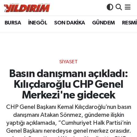
BURSA
İNEGÖL
SON DAKİKA
GÜNDEM
RESMİ
BURSA
Bursa Nöbetçi Eczaneler
İNEGÖL
Bursa Hava Durumu
SON DAKİKA
Bursa Namaz Vakitleri
SİYASET
GÜNDEM
Bursa Trafik Yoğunluk Haritası
Basın danışmanı açıkladı:
Kılıçdaroğlu CHP Genel
RESMİ İLANLAR
Süper Lig Puan Durumu ve Fikstür
Merkezi'ne gidecek
KÖŞE YAZILARI
Tüm Manşetler
CHP Genel Başkanı Kemal Kılıçdaroğlu’nun basın
danışmanı Atakan Sönmez, gündeme ilişkin
SİYASET
Son Dakika Haberleri
yaptığı açıklamada, “Cumhuriyet Halk Partisi’nin
Genel Başkanı neredeyse genel merkez orasıdır.
YAŞAM
Haber Arşivi