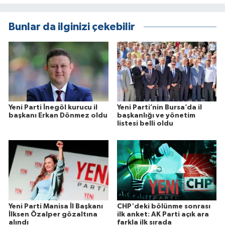
Bunlar da ilginizi çekebilir
Yeni Parti İnegöl kurucu il
Yeni Parti’nin Bursa’da il
başkanı Erkan Dönmez oldu
başkanlığı ve yönetim
listesi belli oldu
Yeni Parti Manisa İl Başkanı
CHP'deki bölünme sonrası
İlksen Özalper gözaltına
ilk anket: AK Parti açık ara
alındı
farkla ilk sırada