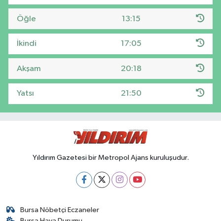
Öğle
13:15
İkindi
17:05
Akşam
20:18
Yatsı
21:50
Yıldırım Gazetesi bir Metropol Ajans kuruluşudur.
Bursa Nöbetçi Eczaneler
Bursa Hava Durumu