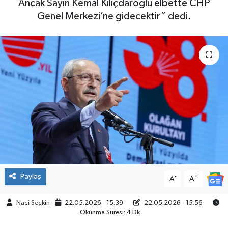
Ancak Sayın Kemal Kılıçdaroğlu elbette CHP
Genel Merkezi’ne gidecektir” dedi.
SPOR
Paylaş
-
+
A
A
Naci Seçkin
22.05.2026 - 15:39
22.05.2026 - 15:56
Okunma Süresi: 4 Dk