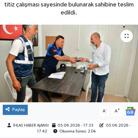
titiz çalışması sayesinde bulunarak sahibine teslim
SPOR
edildi.
Paylaş
-
+
A
A
İHLAS HABER AJANSI
05.06.2026 - 17:33
05.06.2026 -
17:42
Okunma Süresi: 2 Dk