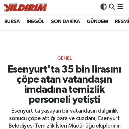
BURSA
İNEGÖL
SON DAKİKA
GÜNDEM
RESMİ
BURSA
Bursa Nöbetçi Eczaneler
İNEGÖL
Bursa Hava Durumu
SON DAKİKA
Bursa Namaz Vakitleri
GENEL
GÜNDEM
Bursa Trafik Yoğunluk Haritası
Esenyurt'ta 35 bin lirasını
çöpe atan vatandaşın
RESMİ İLANLAR
Süper Lig Puan Durumu ve Fikstür
imdadına temizlik
KÖŞE YAZILARI
Tüm Manşetler
personeli yetişti
SİYASET
Son Dakika Haberleri
Esenyurt'ta yaşayan bir vatandaşın dalgınlık
sonucu çöpe attığı para ve cüzdanı, Esenyurt
YAŞAM
Haber Arşivi
Belediyesi Temizlik İşleri Müdürlüğü ekiplerinin