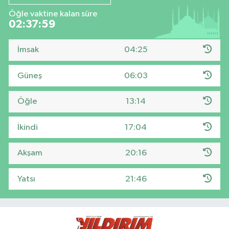
Öğle vaktine kalan süre
02:37:58
İmsak
04:25
Güneş
06:03
Öğle
13:14
İkindi
17:04
Akşam
20:16
Yatsı
21:46