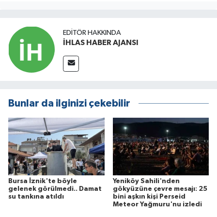
EDITÖR HAKKINDA
İHLAS HABER AJANSI
Bunlar da ilginizi çekebilir
Bursa İznik'te böyle
Yeniköy Sahili'nden
gelenek görülmedi.. Damat
gökyüzüne çevre mesajı: 25
su tankına atıldı
bini aşkın kişi Perseid
Meteor Yağmuru'nu izledi