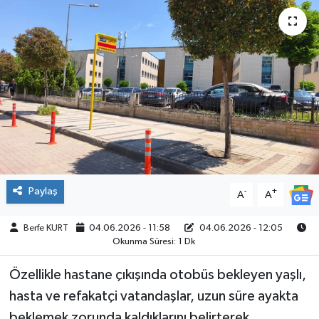
SPOR
Paylaş
-
+
A
A
Berfe KURT
04.06.2026 - 11:58
04.06.2026 - 12:05
Okunma Süresi: 1 Dk
Özellikle hastane çıkışında otobüs bekleyen yaşlı,
hasta ve refakatçi vatandaşlar, uzun süre ayakta
beklemek zorunda kaldıklarını belirterek