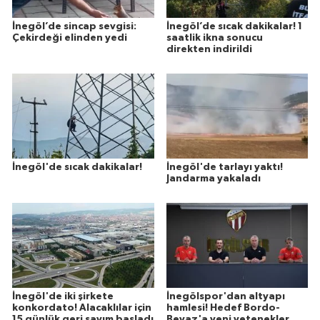
İnegöl’de sincap sevgisi:
İnegöl’de sıcak dakikalar! 1
Çekirdeği elinden yedi
saatlik ikna sonucu
direkten indirildi
İnegöl'de sıcak dakikalar!
İnegöl'de tarlayı yaktı!
Jandarma yakaladı
İnegöl'de iki şirkete
İnegölspor'dan altyapı
konkordato! Alacaklılar için
hamlesi! Hedef Bordo-
15 günlük geri sayım başladı
Beyaz'a yeni yetenekler