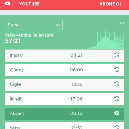
YOUTUBE
ABONE OL
Bursa
Yatsı vaktine kalan süre
57:20
İmsak
04:21
Güneş
06:00
Öğle
13:15
İkindi
17:06
Akşam
20:19
Yatsı
21:51