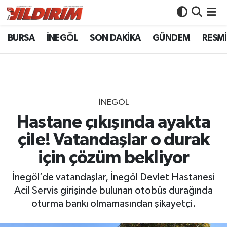
BURSA
İNEGÖL
SON DAKİKA
GÜNDEM
RESMİ
BURSA
Bursa Nöbetçi Eczaneler
İNEGÖL
Bursa Hava Durumu
SON DAKİKA
Bursa Namaz Vakitleri
İNEGÖL
GÜNDEM
Bursa Trafik Yoğunluk Haritası
Hastane çıkışında ayakta
çile! Vatandaşlar o durak
RESMİ İLANLAR
Süper Lig Puan Durumu ve Fikstür
için çözüm bekliyor
KÖŞE YAZILARI
Tüm Manşetler
İnegöl’de vatandaşlar, İnegöl Devlet Hastanesi
Acil Servis girişinde bulunan otobüs durağında
SİYASET
Son Dakika Haberleri
oturma bankı olmamasından şikayetçi.
YAŞAM
Haber Arşivi