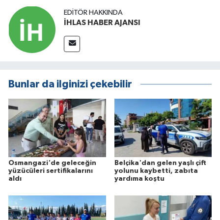
EDITÖR HAKKINDA
İHLAS HABER AJANSI
Bunlar da ilginizi çekebilir
Osmangazi'de geleceğin
Belçika'dan gelen yaşlı çift
yüzücüleri sertifikalarını
yolunu kaybetti, zabıta
aldı
yardıma koştu