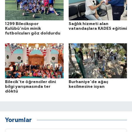
1299 Bilecikspor
Sağlık hizmeti alan
Kulübü'nün minik
vatandaşlara KADES eğitimi
futbolcuları göz doldurdu
Bilecik'te öğrenciler dini
Burhaniye'de ağaç
bilgi yarışmasında ter
kesilmesine isyan
döktü
Yorumlar