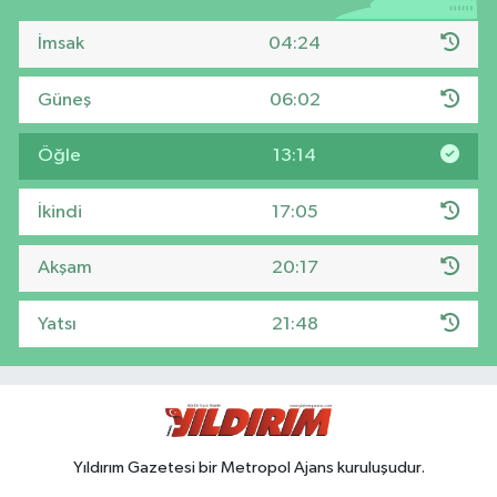
İmsak
04:24
Güneş
06:02
Öğle
13:14
İkindi
17:05
Akşam
20:17
Yatsı
21:48
Yıldırım Gazetesi bir Metropol Ajans kuruluşudur.