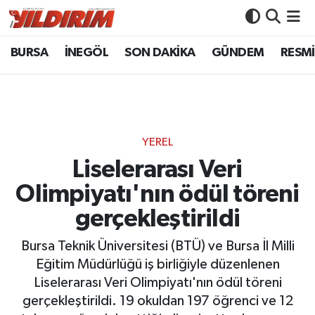
BURSA
İNEGÖL
SON DAKİKA
GÜNDEM
RESMİ
BURSA
Bursa Nöbetçi Eczaneler
İNEGÖL
Bursa Hava Durumu
SON DAKİKA
Bursa Namaz Vakitleri
YEREL
GÜNDEM
Bursa Trafik Yoğunluk Haritası
Liselerarası Veri
Olimpiyatı'nın ödül töreni
RESMİ İLANLAR
Süper Lig Puan Durumu ve Fikstür
gerçekleştirildi
KÖŞE YAZILARI
Tüm Manşetler
Bursa Teknik Üniversitesi (BTÜ) ve Bursa İl Milli
Eğitim Müdürlüğü iş birliğiyle düzenlenen
SİYASET
Son Dakika Haberleri
Liselerarası Veri Olimpiyatı'nın ödül töreni
gerçekleştirildi. 19 okuldan 197 öğrenci ve 12
YAŞAM
Haber Arşivi