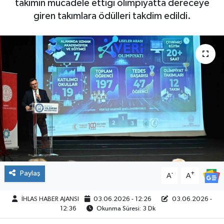
takımın mücadele ettiği olimpiyatta dereceye
giren takımlara ödülleri takdim edildi.
SPOR
Paylaş
-
+
A
A
İHLAS HABER AJANSI
03.06.2026 - 12:26
03.06.2026 -
12:36
Okunma Süresi: 3 Dk