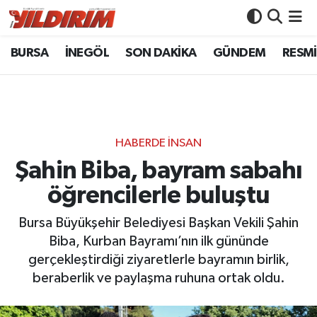
BURSA
İNEGÖL
SON DAKİKA
GÜNDEM
RESMİ
BURSA
Bursa Nöbetçi Eczaneler
İNEGÖL
Bursa Hava Durumu
SON DAKİKA
Bursa Namaz Vakitleri
HABERDE İNSAN
GÜNDEM
Bursa Trafik Yoğunluk Haritası
Şahin Biba, bayram sabahı
öğrencilerle buluştu
RESMİ İLANLAR
Süper Lig Puan Durumu ve Fikstür
Bursa Büyükşehir Belediyesi Başkan Vekili Şahin
KÖŞE YAZILARI
Tüm Manşetler
Biba, Kurban Bayramı’nın ilk gününde
gerçekleştirdiği ziyaretlerle bayramın birlik,
SİYASET
Son Dakika Haberleri
beraberlik ve paylaşma ruhuna ortak oldu.
YAŞAM
Haber Arşivi