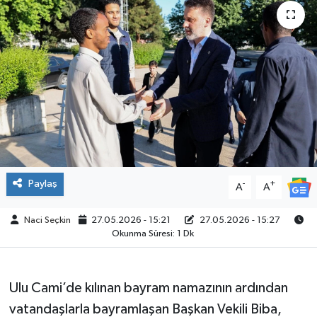
SPOR
Paylaş
-
+
A
A
Naci Seçkin
27.05.2026 - 15:21
27.05.2026 - 15:27
Okunma Süresi: 1 Dk
Ulu Cami’de kılınan bayram namazının ardından
vatandaşlarla bayramlaşan Başkan Vekili Biba,