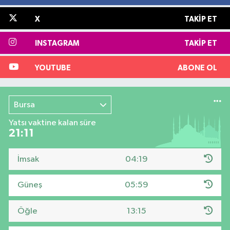
X
TAKIP ET
INSTAGRAM
TAKIP ET
YOUTUBE
ABONE OL
Bursa
Yatsı vaktine kalan süre
21:10
İmsak
04:19
Güneş
05:59
Öğle
13:15