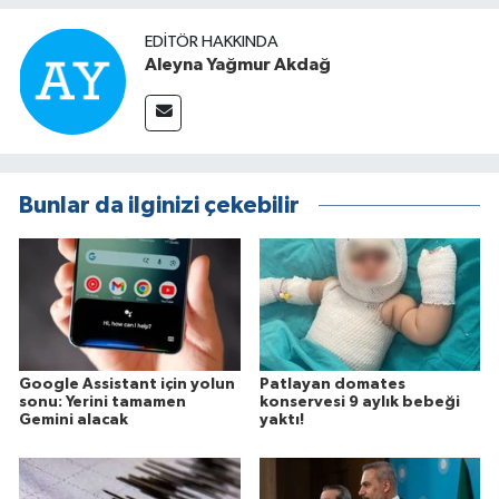
EDITÖR HAKKINDA
Aleyna Yağmur Akdağ
Bunlar da ilginizi çekebilir
Google Assistant için yolun
Patlayan domates
sonu: Yerini tamamen
konservesi 9 aylık bebeği
Gemini alacak
yaktı!