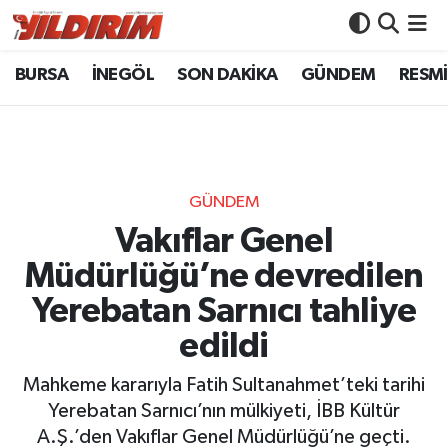
BURSA
İNEGÖL
SON DAKİKA
GÜNDEM
RESMİ
BURSA
Bursa Nöbetçi Eczaneler
İNEGÖL
Bursa Hava Durumu
SON DAKİKA
Bursa Namaz Vakitleri
GÜNDEM
GÜNDEM
Bursa Trafik Yoğunluk Haritası
Vakıflar Genel
Müdürlüğü’ne devredilen
RESMİ İLANLAR
Süper Lig Puan Durumu ve Fikstür
Yerebatan Sarnıcı tahliye
KÖŞE YAZILARI
Tüm Manşetler
edildi
SİYASET
Son Dakika Haberleri
Mahkeme kararıyla Fatih Sultanahmet’teki tarihi
Yerebatan Sarnıcı’nın mülkiyeti, İBB Kültür
YAŞAM
Haber Arşivi
A.Ş.’den Vakıflar Genel Müdürlüğü’ne geçti.