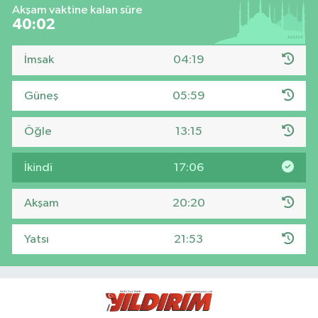
Akşam vaktine kalan süre
40:01
İmsak
04:19
Güneş
05:59
Öğle
13:15
İkindi
17:06
Akşam
20:20
Yatsı
21:53