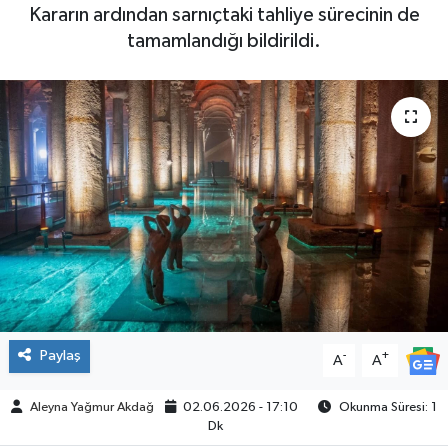
Kararın ardından sarnıçtaki tahliye sürecinin de
SPOR
tamamlandığı bildirildi.
Paylaş
-
+
A
A
Aleyna Yağmur Akdağ
02.06.2026 - 17:10
Okunma Süresi: 1
Dk