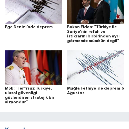
Ege Denizi’nde deprem
Bakan Fidan: "Türkiye ile
Suriye’nin refah ve
istikrarını birbirinden ayrı
görmemiz mümkün değil"
MSB: "Ter*rsüz Türkiye,
Muğla Fethiye'de deprem|6
ulusal güvenliği
Ağustos
güçlendiren stratejik bir
vizyondur"