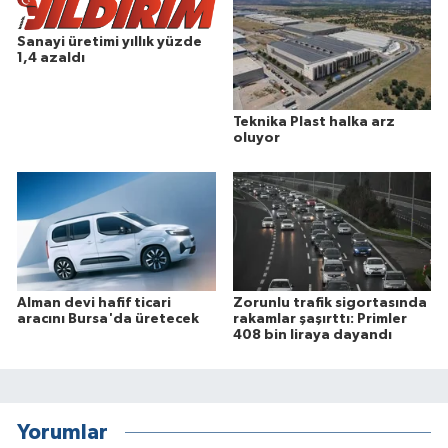
Sanayi üretimi yıllık yüzde
1,4 azaldı
Teknika Plast halka arz
oluyor
Alman devi hafif ticari
Zorunlu trafik sigortasında
aracını Bursa'da üretecek
rakamlar şaşırttı: Primler
408 bin liraya dayandı
Yorumlar