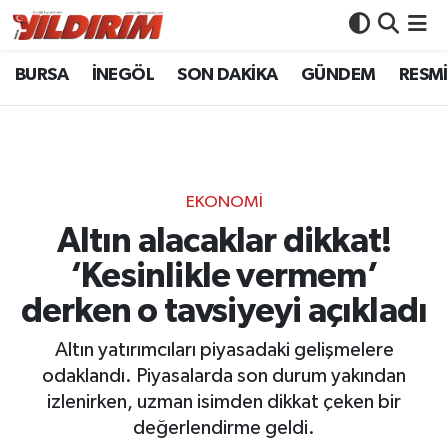
BURSA
İNEGÖL
SON DAKİKA
GÜNDEM
RESMİ
BURSA
Bursa Nöbetçi Eczaneler
İNEGÖL
Bursa Hava Durumu
SON DAKİKA
Bursa Namaz Vakitleri
EKONOMİ
GÜNDEM
Bursa Trafik Yoğunluk Haritası
Altın alacaklar dikkat!
‘Kesinlikle vermem’
RESMİ İLANLAR
Süper Lig Puan Durumu ve Fikstür
derken o tavsiyeyi açıkladı
KÖŞE YAZILARI
Tüm Manşetler
Altın yatırımcıları piyasadaki gelişmelere
odaklandı. Piyasalarda son durum yakından
SİYASET
Son Dakika Haberleri
izlenirken, uzman isimden dikkat çeken bir
değerlendirme geldi.
YAŞAM
Haber Arşivi