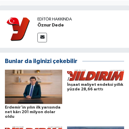
EDITÖR HAKKINDA
Öznur Dede
Bunlar da ilginizi çekebilir
İnşaat maliyet endeksi yıllık
yüzde 28,66 arttı
Erdemir'in yılın ilk yarısında
net kârı 201 milyon dolar
oldu