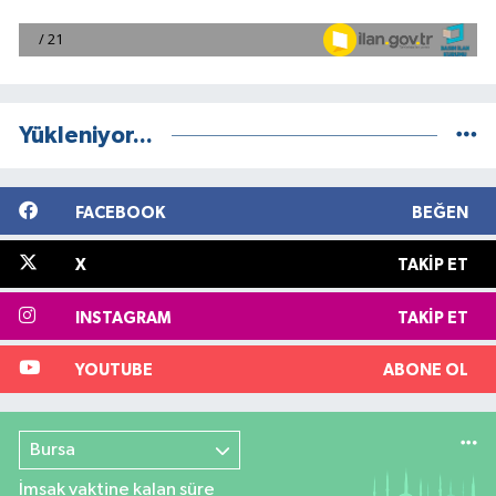
Yükleniyor...
FACEBOOK
BEĞEN
X
TAKIP ET
INSTAGRAM
TAKIP ET
YOUTUBE
ABONE OL
Bursa
İmsak vaktine kalan süre