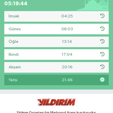
05:19:44
İmsak
04:25
Güneş
06:03
Öğle
13:14
İkindi
17:04
Akşam
20:16
Yatsı
21:46
Yıldırım Gazetesi bir Metropol Ajans kuruluşudur.