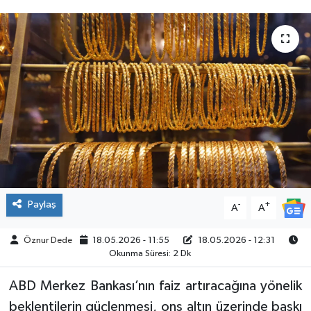
SPOR
Paylaş
-
+
A
A
Öznur Dede
18.05.2026 - 11:55
18.05.2026 - 12:31
Okunma Süresi: 2 Dk
ABD Merkez Bankası’nın faiz artıracağına yönelik
beklentilerin güçlenmesi, ons altın üzerinde baskı