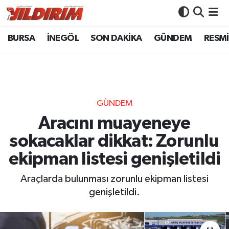
BURSA
İNEGÖL
SON DAKİKA
GÜNDEM
RESMİ
BURSA
Bursa Nöbetçi Eczaneler
İNEGÖL
Bursa Hava Durumu
SON DAKİKA
Bursa Namaz Vakitleri
GÜNDEM
GÜNDEM
Bursa Trafik Yoğunluk Haritası
Aracını muayeneye
sokacaklar dikkat: Zorunlu
RESMİ İLANLAR
Süper Lig Puan Durumu ve Fikstür
ekipman listesi genişletildi
KÖŞE YAZILARI
Tüm Manşetler
Araçlarda bulunması zorunlu ekipman listesi
genişletildi.
SİYASET
Son Dakika Haberleri
YAŞAM
Haber Arşivi