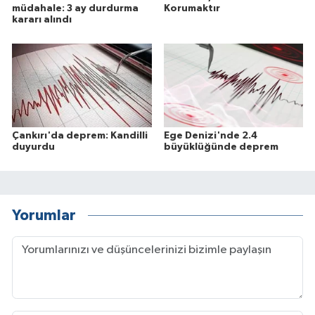
müdahale: 3 ay durdurma
Korumaktır
kararı alındı
Çankırı'da deprem: Kandilli
Ege Denizi'nde 2.4
duyurdu
büyüklüğünde deprem
Yorumlar