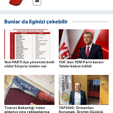
Bunlar da ilginizi çekebilir
Yeni PARTİ ilçe yönetimi belli
YSK'dan YENİ Parti kararı:
oldu! Sürpriz isimler var
Talebi kabul edildi
Ticaret Bakanlığı'ndan
TAPSİAD: Ormanları
aldatıcı vize reklamlarına
Korumak, Üretim Gücünü