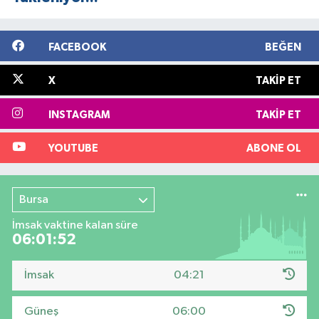
FACEBOOK
BEĞEN
X
TAKIP ET
INSTAGRAM
TAKIP ET
YOUTUBE
ABONE OL
Bursa
İmsak vaktine kalan süre
06:01:51
İmsak
04:21
Güneş
06:00