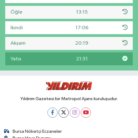
Öğle
13:15
İkindi
17:06
Akşam
20:19
Yatsı
21:51
Yıldırım Gazetesi bir Metropol Ajans kuruluşudur.
Bursa Nöbetçi Eczaneler