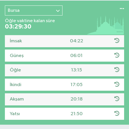
Bursa
Öğle vaktine kalan süre
03:29:29
İmsak
04:22
Güneş
06:01
Öğle
13:15
İkindi
17:05
Akşam
20:18
Yatsı
21:50