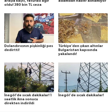
araçla kaçtı, faturası ağır
adamdan haber alınamıyor
oldu! 380 bin TL ceza
Dolandırıcının pişkinliği pes
Türkiye’den çıkan altınlar
dedirtti!
Bulgaristan kapısında
yakalandı!
İnegöl’de sıcak dakikalar! 1
İnegöl'de sıcak dakikalar!
saatlik ikna sonucu
direkten indirildi