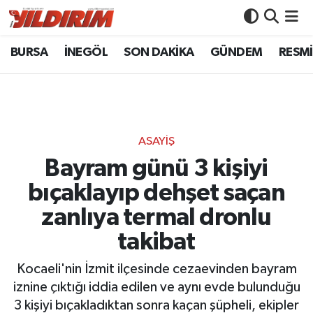
BURSA
İNEGÖL
SON DAKİKA
GÜNDEM
RESMİ
BURSA
Bursa Nöbetçi Eczaneler
İNEGÖL
Bursa Hava Durumu
SON DAKİKA
Bursa Namaz Vakitleri
ASAYİŞ
GÜNDEM
Bursa Trafik Yoğunluk Haritası
Bayram günü 3 kişiyi
bıçaklayıp dehşet saçan
RESMİ İLANLAR
Süper Lig Puan Durumu ve Fikstür
zanlıya termal dronlu
KÖŞE YAZILARI
Tüm Manşetler
takibat
SİYASET
Son Dakika Haberleri
Kocaeli'nin İzmit ilçesinde cezaevinden bayram
iznine çıktığı iddia edilen ve aynı evde bulunduğu
YAŞAM
Haber Arşivi
3 kişiyi bıçakladıktan sonra kaçan şüpheli, ekipler