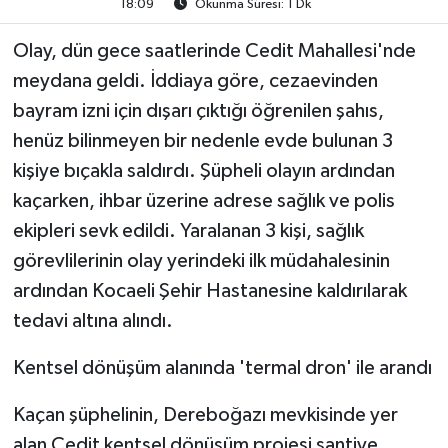
18:09
Okunma Süresi: 1 Dk
Olay, dün gece saatlerinde Cedit Mahallesi'nde
meydana geldi. İddiaya göre, cezaevinden
bayram izni için dışarı çıktığı öğrenilen şahıs,
henüz bilinmeyen bir nedenle evde bulunan 3
kişiye bıçakla saldırdı. Şüpheli olayın ardından
kaçarken, ihbar üzerine adrese sağlık ve polis
ekipleri sevk edildi. Yaralanan 3 kişi, sağlık
görevlilerinin olay yerindeki ilk müdahalesinin
ardından Kocaeli Şehir Hastanesine kaldırılarak
tedavi altına alındı.
Kentsel dönüşüm alanında 'termal dron' ile arandı
Kaçan şüphelinin, Dereboğazı mevkisinde yer
alan Cedit kentsel dönüşüm projesi şantiye