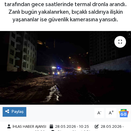
tarafından gece saatlerinde termal dronla arandı.
SPOR
Zanlı bugün yakalanırken, bıçaklı saldırıya ilişkin
yaşananlar ise güvenlik kamerasına yansıdı.
Paylaş
-
+
A
A
İHLAS HABER AJANSI
28.05.2026 - 10:25
28.05.2026 -