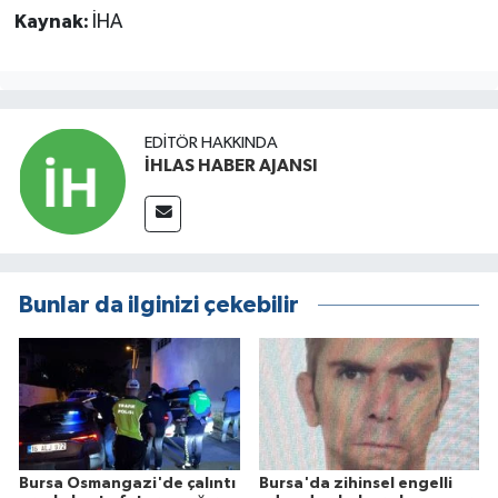
Kaynak:
İHA
EDITÖR HAKKINDA
İHLAS HABER AJANSI
Bunlar da ilginizi çekebilir
Bursa Osmangazi'de çalıntı
Bursa'da zihinsel engelli