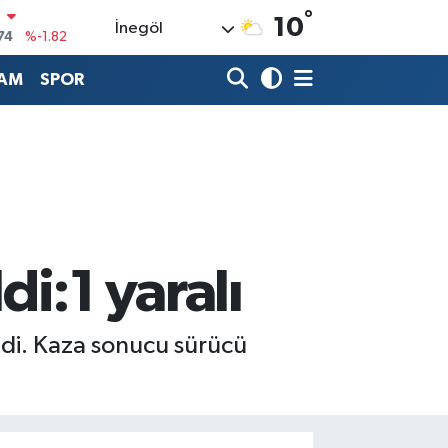
°
10
İnegöl
20
%0.02
90
%0.19
AM
SPOR
80
%0.18
9000
%0.19
0
,00
%0
N
74
%-1.82
i:1 yaralı
ldi. Kaza sonucu sürücü