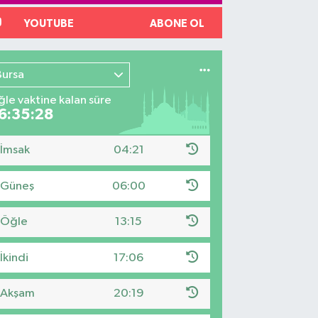
YOUTUBE
ABONE OL
Bursa
le vaktine kalan süre
6:35:27
İmsak
04:21
Güneş
06:00
Öğle
13:15
İkindi
17:06
Akşam
20:19