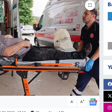
B
Y
-
+
A
A