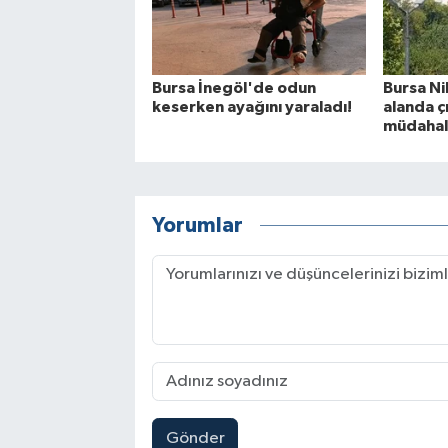
Bursa İnegöl'de odun
Bursa Ni
keserken ayağını yaraladı!
alanda çı
müdahale
Yorumlar
Gönder