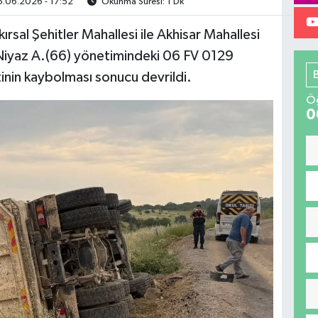
.06.2026 - 17:52
Okunma Süresi: 1 Dk
kırsal Şehitler Mahallesi ile Akhisar Mahallesi
n Niyaz A.(66) yönetimindeki 06 FV 0129
inin kaybolması sonucu devrildi.
Öğ
0