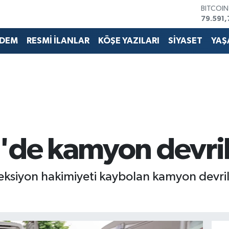
DOLAR
45,436
EURO
53,386
DEM
RESMİ İLANLAR
KÖŞE YAZILARI
SİYASET
YAŞ
STERLİN
61,603
G.ALTIN
6862,0
BİST10
14.598
BITCOI
79.591,
'de kamyon devrild
ireksiyon hakimiyeti kaybolan kamyon devri