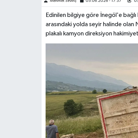
Mehmet Sevinç
05.06.2026 - 17:37
05
Edinilen bilgiye göre İnegöl'e bağlı 
arasındaki yolda seyir halinde ola
plakalı kamyon direksiyon hakimiyet