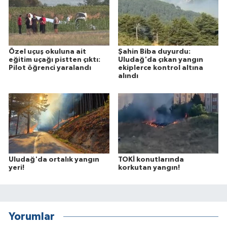
Özel uçuş okuluna ait
Şahin Biba duyurdu:
eğitim uçağı pistten çıktı:
Uludağ'da çıkan yangın
Pilot öğrenci yaralandı
ekiplerce kontrol altına
alındı
Uludağ'da ortalık yangın
TOKİ konutlarında
yeri!
korkutan yangın!
Yorumlar