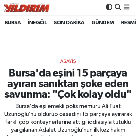
BURSA
İNEGÖL
SON DAKİKA
GÜNDEM
RESMİ
BURSA
Bursa Nöbetçi Eczaneler
İNEGÖL
Bursa Hava Durumu
SON DAKİKA
Bursa Namaz Vakitleri
ASAYİŞ
GÜNDEM
Bursa Trafik Yoğunluk Haritası
Bursa'da eşini 15 parçaya
ayıran sanıktan şoke eden
RESMİ İLANLAR
Süper Lig Puan Durumu ve Fikstür
savunma: "Çok kolay oldu"
KÖŞE YAZILARI
Tüm Manşetler
Bursa’da eşi emekli polis memuru Ali Fuat
Uzunoğlu’nu öldürüp cesedini 15 parçaya ayırarak
SİYASET
Son Dakika Haberleri
farklı çöp konteynerlerine attığı iddiasıyla tutuklu
yargılanan Adalet Uzunoğlu’nun ilk kez hakim
YAŞAM
Haber Arşivi