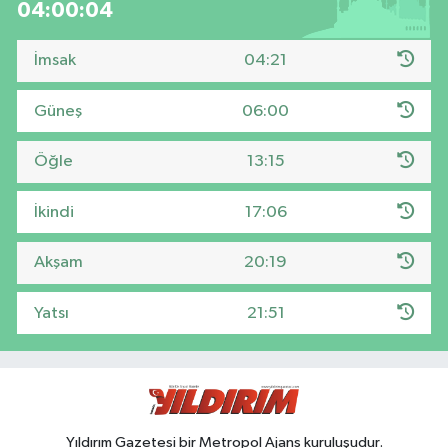
04:00:03
İmsak
04:21
Güneş
06:00
Öğle
13:15
İkindi
17:06
Akşam
20:19
Yatsı
21:51
Yıldırım Gazetesi bir Metropol Ajans kuruluşudur.