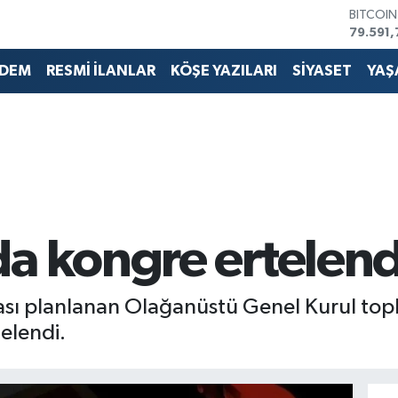
BITCOI
79.591,
DOLAR
45,436
DEM
RESMİ İLANLAR
KÖŞE YAZILARI
SİYASET
YAŞ
EURO
53,386
STERLİN
61,603
G.ALTIN
6862,0
BİST10
14.598
a kongre ertelend
sı planlanan Olağanüstü Genel Kurul topl
elendi.