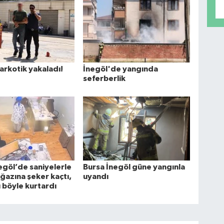
arkotik yakaladı!
İnegöl'de yangında
seferberlik
egöl’de saniyelerle
Bursa İnegöl güne yangınla
oğazına şeker kaçtı,
uyandı
 böyle kurtardı