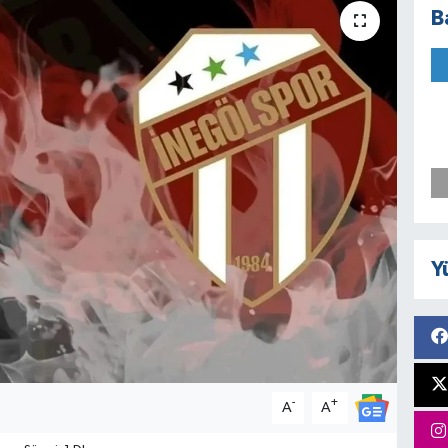
B
Y
-
+
A
A