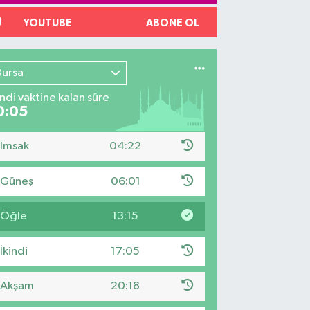
YOUTUBE
ABONE OL
Bursa
indi vaktine kalan süre
0:04
İmsak
04:22
Güneş
06:01
Öğle
13:15
İkindi
17:05
Akşam
20:18