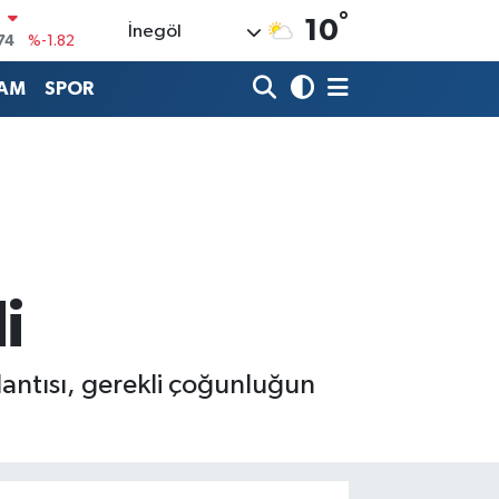
°
N
10
İnegöl
74
%-1.82
20
%0.02
AM
SPOR
90
%0.19
80
%0.18
9000
%0.19
0
,00
%0
i
antısı, gerekli çoğunluğun