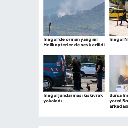
İnegöl’de orman yangını!
İnegöl N
Helikopterler de sevk edildi
İnegöl Jandarması kıskıvrak
Bursa İn
yakaladı
yarış! B
arkadaşı