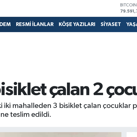
BITCOI
79.591,
DOLAR
45,436
DEM
RESMİ İLANLAR
KÖŞE YAZILARI
SİYASET
YAŞ
EURO
53,386
STERLİN
61,603
G.ALTIN
6862,0
BİST10
14.598
isiklet çalan 2 ço
i iki mahalleden 3 bisiklet çalan çocuklar p
ine teslim edildi.