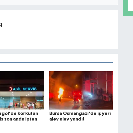
I
egöl’de korkutan
Bursa Osmangazi'de iş yeri
lis son anda ipten
alev alev yandı!