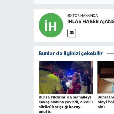
EDITÖR HAKKINDA
İHLAS HABER AJANS
Bunlar da ilginizi çekebilir
Bursa Yıldırım'da mahalleyi
Bursa İn
savaş alanına çevirdi, alkollü
olay! Po
sürücü karıştığı kazayı
aldı
unuttu