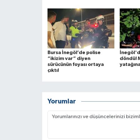
Bursa İnegöl’de polise
İnegöl'd
“ikizim var” diyen
döndü! 
sürücünün foyası ortaya
yatağına 
çıktı!
Yorumlar