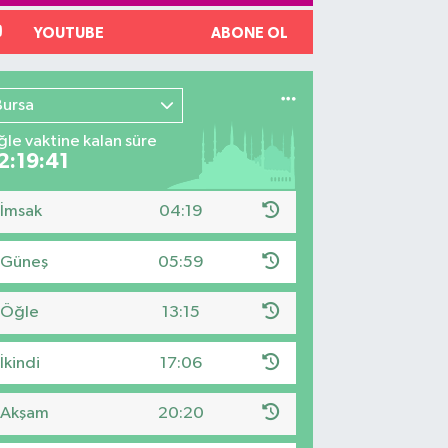
YOUTUBE
ABONE OL
Bursa
le vaktine kalan süre
2:19:40
İmsak
04:19
Güneş
05:59
Öğle
13:15
İkindi
17:06
Akşam
20:20