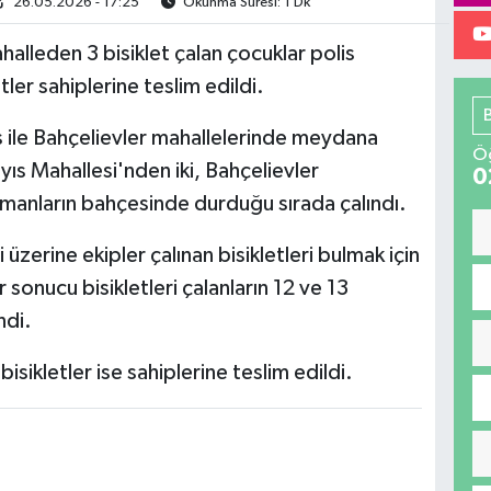
26.05.2026 - 17:25
Okunma Süresi: 1 Dk
ahalleden 3 bisiklet çalan çocuklar polis
tler sahiplerine teslim edildi.
ıs ile Bahçelievler mahallelerinde meydana
Öğ
yıs Mahallesi'nden iki, Bahçelievler
0
rtmanların bahçesinde durduğu sırada çalındı.
 üzerine ekipler çalınan bisikletleri bulmak için
 sonucu bisikletleri çalanların 12 ve 13
ndi.
bisikletler ise sahiplerine teslim edildi.