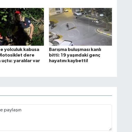
e yolculuk kabusa
Barışma buluşması kanlı
Motosiklet dere
bitti: 19 yaşındaki genç
uçtu: yaralılar var
hayatını kaybetti!