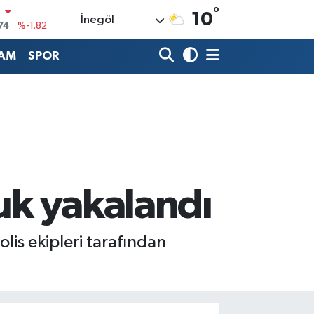
°
N
10
İnegöl
74
%-1.82
20
%0.02
AM
SPOR
90
%0.19
80
%0.18
9000
%0.19
0
,00
%0
cuk yakalandı
olis ekipleri tarafından