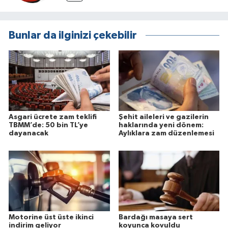
Bunlar da ilginizi çekebilir
Asgari ücrete zam teklifi
Şehit aileleri ve gazilerin
TBMM’de: 50 bin TL’ye
haklarında yeni dönem:
dayanacak
Aylıklara zam düzenlemesi
Motorine üst üste ikinci
Bardağı masaya sert
indirim geliyor
koyunca kovuldu