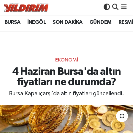
BURSA
İNEGÖL
SON DAKİKA
GÜNDEM
RESMİ
BURSA
Bursa Nöbetçi Eczaneler
İNEGÖL
Bursa Hava Durumu
SON DAKİKA
Bursa Namaz Vakitleri
EKONOMİ
GÜNDEM
Bursa Trafik Yoğunluk Haritası
4 Haziran Bursa'da altın
fiyatları ne durumda?
RESMİ İLANLAR
Süper Lig Puan Durumu ve Fikstür
Bursa Kapalıçarşı’da altın fiyatları güncellendi.
KÖŞE YAZILARI
Tüm Manşetler
SİYASET
Son Dakika Haberleri
YAŞAM
Haber Arşivi