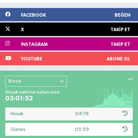
FACEBOOK
BEĞEN
X
TAKIP ET
INSTAGRAM
TAKIP ET
YOUTUBE
ABONE OL
Bursa
İmsak vaktine kalan süre
03:01:51
İmsak
04:19
Güneş
05:59