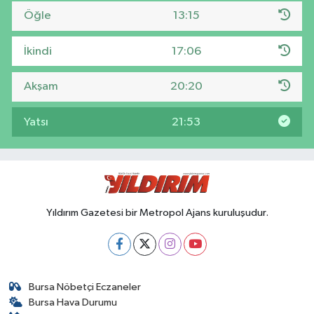
Öğle
13:15
İkindi
17:06
Akşam
20:20
Yatsı
21:53
Yıldırım Gazetesi bir Metropol Ajans kuruluşudur.
Bursa Nöbetçi Eczaneler
Bursa Hava Durumu