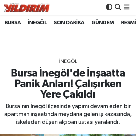
BURSA
İNEGÖL
SON DAKİKA
GÜNDEM
RESMİ
BURSA
Bursa Nöbetçi Eczaneler
İNEGÖL
Bursa Hava Durumu
SON DAKİKA
Bursa Namaz Vakitleri
İNEGÖL
GÜNDEM
Bursa Trafik Yoğunluk Haritası
Bursa İnegöl'de İnşaatta
Panik Anları! Çalışırken
RESMİ İLANLAR
Süper Lig Puan Durumu ve Fikstür
Yere Çakıldı
KÖŞE YAZILARI
Tüm Manşetler
Bursa'nın İnegöl ilçesinde yapımı devam eden bir
apartman inşaatında meydana gelen iş kazasında,
SİYASET
Son Dakika Haberleri
iskeleden düşen alçıpan ustası yaralandı.
YAŞAM
Haber Arşivi