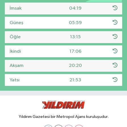
İmsak
04:19
Güneş
05:59
Öğle
13:15
İkindi
17:06
Akşam
20:20
Yatsı
21:53
Yıldırım Gazetesi bir Metropol Ajans kuruluşudur.