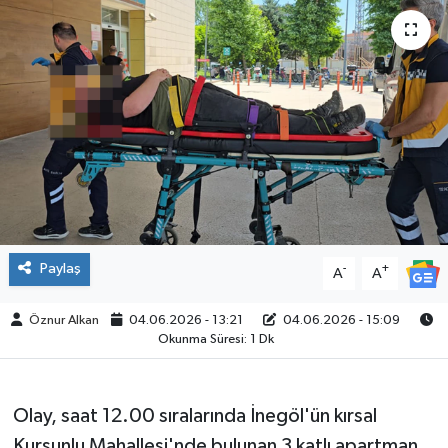
SPOR
Paylaş
-
+
A
A
Öznur Alkan
04.06.2026 - 13:21
04.06.2026 - 15:09
Okunma Süresi: 1 Dk
Olay, saat 12.00 sıralarında İnegöl'ün kırsal
Kurşunlu Mahallesi'nde bulunan 3 katlı apartman