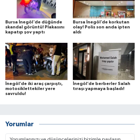
Bursa İnegöl'de düğünde
Bursa İnegöl’de korkutan
skandal görüntü! Plakasını
olay! Polis son anda ipten
kapatıp şov yaptı
aldı
İnegöl’de iki araç çarpıştı,
İnegöl’de berberler Salah
motosiklettekiler yere
tıraşı yapmaya başladı!
savruldu!
Yorumlar