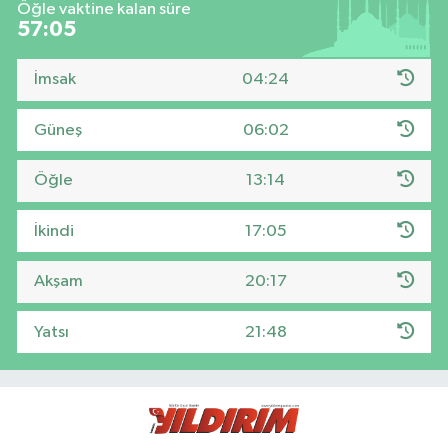
Öğle vaktine kalan süre
57:04
İmsak
04:24
Güneş
06:02
Öğle
13:14
İkindi
17:05
Akşam
20:17
Yatsı
21:48