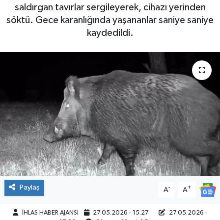
saldırgan tavırlar sergileyerek, cihazı yerinden
SPOR
söktü. Gece karanlığında yaşananlar saniye saniye
kaydedildi.
Paylaş
-
+
A
A
İHLAS HABER AJANSI
27.05.2026 - 15:27
27.05.2026 -