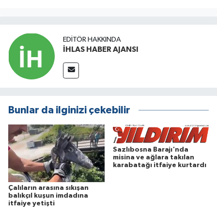
EDITÖR HAKKINDA
İHLAS HABER AJANSI
Bunlar da ilginizi çekebilir
Sazlıbosna Barajı'nda
misina ve ağlara takılan
karabatağı itfaiye kurtardı
Çalıların arasına sıkışan
balıkçıl kuşun imdadına
itfaiye yetişti