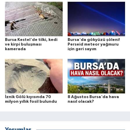
Bursa Kestel'de tilki, kedi
Bursa'da gökyüzü şöleni!
ve kirpi buluşması
Perseid meteor yağmuru
kamerada
için geri sayım
İznik Gölü kıyısında 70
8 Ağustos Bursa'da hava
milyon yıllık fosil bulundu
nasıl olacak?
Yorumlar