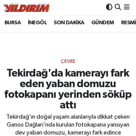
BURSA
İNEGÖL
SON DAKİKA
GÜNDEM
RESMİ
BURSA
Bursa Nöbetçi Eczaneler
İNEGÖL
Bursa Hava Durumu
SON DAKİKA
Bursa Namaz Vakitleri
ÇEVRE
GÜNDEM
Bursa Trafik Yoğunluk Haritası
Tekirdağ'da kamerayı fark
eden yaban domuzu
RESMİ İLANLAR
Süper Lig Puan Durumu ve Fikstür
fotokapanı yerinden söküp
KÖŞE YAZILARI
Tüm Manşetler
attı
SİYASET
Son Dakika Haberleri
Tekirdağ'ın doğal yaşam alanlarıyla dikkat çeken
Ganos Dağları'nda kurulan fotokapana yansıyan
YAŞAM
Haber Arşivi
dev yaban domuzu, kamerayı fark edince