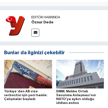
EDITÖR HAKKINDA
Öznur Dede
Bunlar da ilginizi çekebilir
Türkiye'den AB vize
DMM: Mekke Ortak
serbestisi için yeni hamle:
Savunma Anlaşması’nın
Çalışmalar başladı
NATO’ya aykırı olduğu
iddiası asılsız