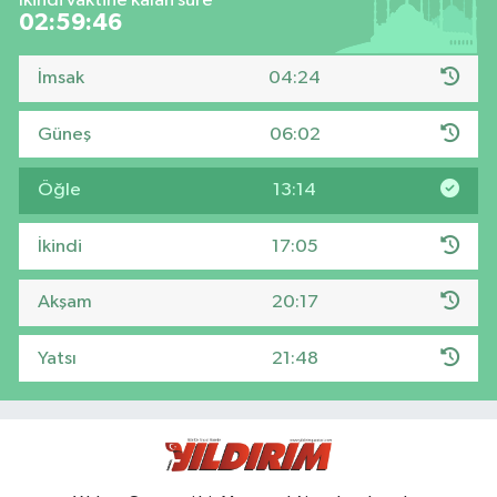
İkindi vaktine kalan süre
02:59:46
İmsak
04:24
Güneş
06:02
Öğle
13:14
İkindi
17:05
Akşam
20:17
Yatsı
21:48