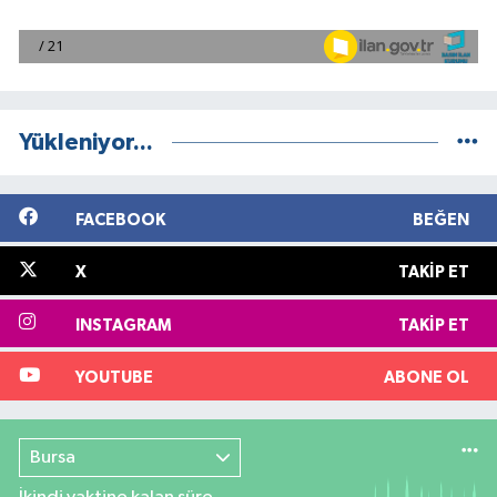
Yükleniyor...
FACEBOOK
BEĞEN
X
TAKIP ET
INSTAGRAM
TAKIP ET
YOUTUBE
ABONE OL
Bursa