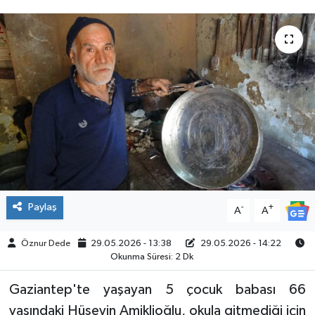
SPOR
Paylaş
-
+
A
A
Öznur Dede
29.05.2026 - 13:38
29.05.2026 - 14:22
Okunma Süresi: 2 Dk
Gaziantep'te yaşayan 5 çocuk babası 66
yaşındaki Hüseyin Amiklioğlu, okula gitmediği için