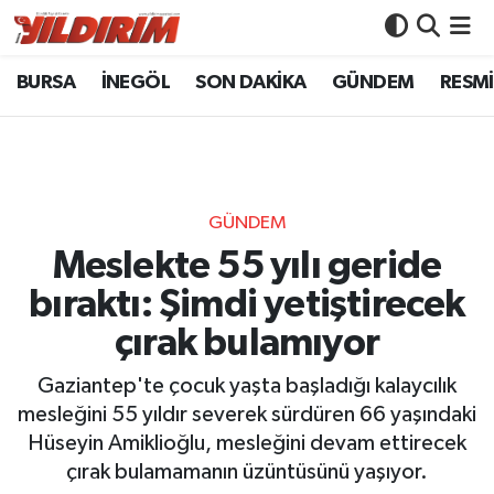
BURSA
İNEGÖL
SON DAKİKA
GÜNDEM
RESMİ
BURSA
Bursa Nöbetçi Eczaneler
İNEGÖL
Bursa Hava Durumu
SON DAKİKA
Bursa Namaz Vakitleri
GÜNDEM
GÜNDEM
Bursa Trafik Yoğunluk Haritası
Meslekte 55 yılı geride
bıraktı: Şimdi yetiştirecek
RESMİ İLANLAR
Süper Lig Puan Durumu ve Fikstür
çırak bulamıyor
KÖŞE YAZILARI
Tüm Manşetler
Gaziantep'te çocuk yaşta başladığı kalaycılık
mesleğini 55 yıldır severek sürdüren 66 yaşındaki
SİYASET
Son Dakika Haberleri
Hüseyin Amiklioğlu, mesleğini devam ettirecek
çırak bulamamanın üzüntüsünü yaşıyor.
YAŞAM
Haber Arşivi