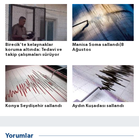
Birecik’te kelaynaklar
Manisa Soma sallandı|8
koruma altında: Tedavi ve
Ağustos
takip çalışmaları sürüyor
Konya Seydişehir sallandı
Aydın Kuşadası sallandı
Yorumlar