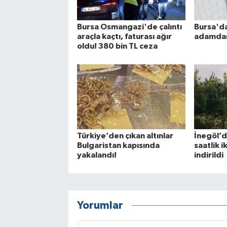
Bursa Osmangazi'de çalıntı
Bursa'da
araçla kaçtı, faturası ağır
adamdan
oldu! 380 bin TL ceza
Türkiye’den çıkan altınlar
İnegöl’d
Bulgaristan kapısında
saatlik 
yakalandı!
indirildi
Yorumlar