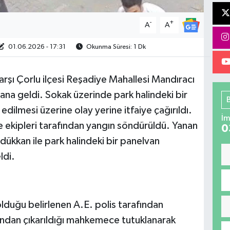
-
+
A
A
01.06.2026 - 17:31
Okunma Süresi: 1 Dk
rşı Çorlu ilçesi Reşadiye Mahallesi Mandıracı
na geldi. Sokak üzerinde park halindeki bir
edilmesi üzerine olay yerine itfaiye çağırıldı.
İm
ye ekipleri tarafından yangın söndürüldü. Yanan
0
 dükkan ile park halindeki bir panelvan
ldi.
 olduğu belirlenen A.E. polis tarafından
dından çıkarıldığı mahkemece tutuklanarak