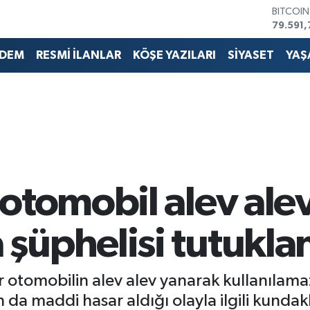
BITCOI
79.591,
DOLAR
45,436
DEM
RESMİ İLANLAR
KÖŞE YAZILARI
SİYASET
YAŞ
EURO
53,386
STERLİN
61,603
G.ALTIN
6862,0
BİST10
14.598
otomobil alev alev
şüphelisi tutukla
r otomobilin alev alev yanarak kullanılamaz
 da maddi hasar aldığı olayla ilgili kundakl