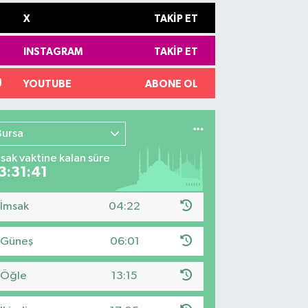
X
TAKIP ET
INSTAGRAM
TAKIP ET
YOUTUBE
ABONE OL
Bursa
sak vaktine kalan süre
3:31:40
İmsak
04:22
Güneş
06:01
Öğle
13:15