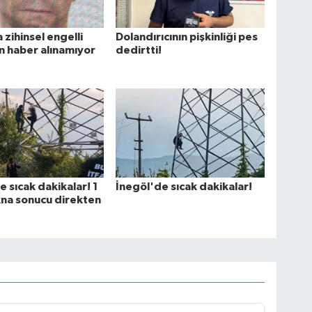
 zihinsel engelli
Dolandırıcının pişkinliği pes
 haber alınamıyor
dedirtti!
e sıcak dakikalar! 1
İnegöl'de sıcak dakikalar!
ikna sonucu direkten