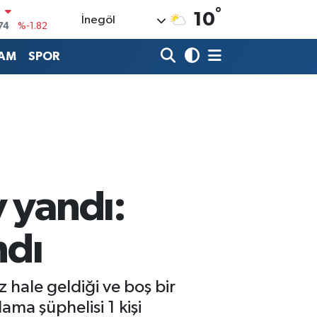
°
N
10
İnegöl
74
%-1.82
20
%0.02
AM
SPOR
90
%0.19
80
%0.18
9000
%0.19
0
,00
%0
 yandı:
ndı
 hale geldiği ve boş bir
ama şüphelisi 1 kişi