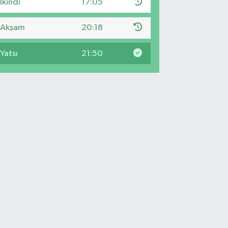
İkindi
17:05
Akşam
20:18
Yatsı
21:50