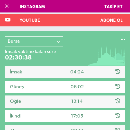
INSTAGRAM
TAKIP ET
YOUTUBE
ABONE OL
Bursa
İmsak vaktine kalan süre
02:30:37
İmsak
04:24
Güneş
06:02
Öğle
13:14
İkindi
17:05