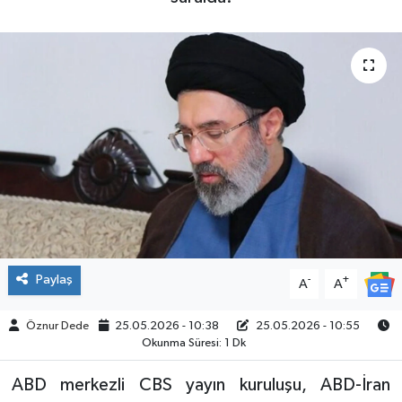
SPOR
Paylaş
-
+
A
A
Öznur Dede
25.05.2026 - 10:38
25.05.2026 - 10:55
Okunma Süresi: 1 Dk
ABD merkezli CBS yayın kuruluşu, ABD-İran