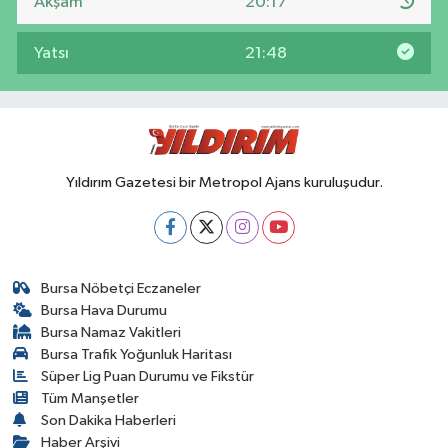
Akşam
20:17
Yatsı
21:48
Yıldırım Gazetesi bir Metropol Ajans kuruluşudur.
Bursa Nöbetçi Eczaneler
Bursa Hava Durumu
Bursa Namaz Vakitleri
Bursa Trafik Yoğunluk Haritası
Süper Lig Puan Durumu ve Fikstür
Tüm Manşetler
Son Dakika Haberleri
Haber Arşivi