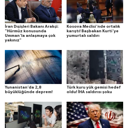
İran Dışişleri Bakanı Arakçi:
Kosova Meclisi'nde ortalık
"Hürmüz konusunda
karıştı! Başbakan Kurti'ye
Umman'la anlaşmaya çok
yumurtalı saldırı
yakınız"
Yunanistan’da 2,8
Türk kuru yük gemisi hedef
büyüklüğünde deprem!
oldu! İHA saldırısı şoku