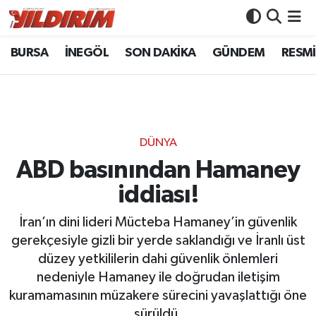
BURSA
İNEGÖL
SON DAKİKA
GÜNDEM
RESMİ
BURSA
Bursa Nöbetçi Eczaneler
İNEGÖL
Bursa Hava Durumu
SON DAKİKA
Bursa Namaz Vakitleri
DÜNYA
GÜNDEM
Bursa Trafik Yoğunluk Haritası
ABD basınından Hamaney
iddiası!
RESMİ İLANLAR
Süper Lig Puan Durumu ve Fikstür
İran’ın dini lideri Mücteba Hamaney’in güvenlik
KÖŞE YAZILARI
Tüm Manşetler
gerekçesiyle gizli bir yerde saklandığı ve İranlı üst
düzey yetkililerin dahi güvenlik önlemleri
SİYASET
Son Dakika Haberleri
nedeniyle Hamaney ile doğrudan iletişim
kuramamasının müzakere sürecini yavaşlattığı öne
YAŞAM
Haber Arşivi
sürüldü.