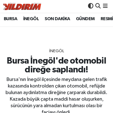
BURSA
İNEGÖL
SON DAKİKA
GÜNDEM
RESMİ
BURSA
Bursa Nöbetçi Eczaneler
İNEGÖL
Bursa Hava Durumu
SON DAKİKA
Bursa Namaz Vakitleri
İNEGÖL
GÜNDEM
Bursa Trafik Yoğunluk Haritası
Bursa İnegöl'de otomobil
direğe saplandı!
RESMİ İLANLAR
Süper Lig Puan Durumu ve Fikstür
Bursa'nın İnegöl ilçesinde meydana gelen trafik
KÖŞE YAZILARI
Tüm Manşetler
kazasında kontrolden çıkan otomobil, refüjde
bulunan aydınlatma direğine çarparak durabildi.
SİYASET
Son Dakika Haberleri
Kazada büyük çapta maddi hasar oluşurken,
sürücünün yara almadan kurtulması olası bir
YAŞAM
Haber Arşivi
faciayı önledi.