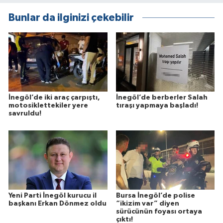
Bunlar da ilginizi çekebilir
İnegöl’de iki araç çarpıştı,
İnegöl’de berberler Salah
motosiklettekiler yere
tıraşı yapmaya başladı!
savruldu!
Yeni Parti İnegöl kurucu il
Bursa İnegöl’de polise
başkanı Erkan Dönmez oldu
“ikizim var” diyen
sürücünün foyası ortaya
çıktı!