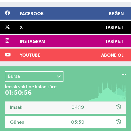
FACEBOOK
BEĞEN
X
TAKIP ET
INSTAGRAM
TAKIP ET
YOUTUBE
ABONE OL
Bursa
İmsak vaktine kalan süre
01:50:55
İmsak
04:19
Güneş
05:59