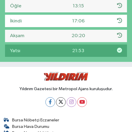
Öğle
13:15
İkindi
17:06
Akşam
20:20
Yatsı
21:53
Yıldırım Gazetesi bir Metropol Ajans kuruluşudur.
Bursa Nöbetçi Eczaneler
Bursa Hava Durumu