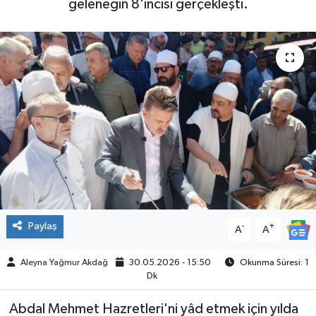
geleneğin 8'incisi gerçekleşti.
SPOR
Paylaş
-
+
A
A
Aleyna Yağmur Akdağ
30.05.2026 - 15:50
Okunma Süresi: 1
Dk
Abdal Mehmet Hazretleri'ni yâd etmek için yılda