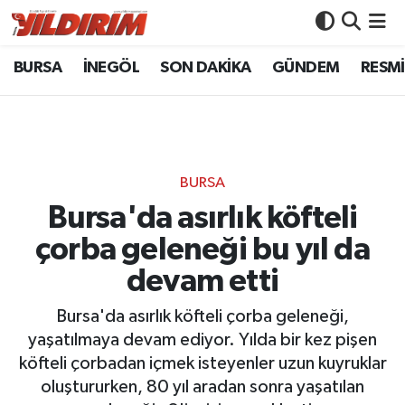
BURSA
İNEGÖL
SON DAKİKA
GÜNDEM
RESMİ
BURSA
Bursa Nöbetçi Eczaneler
İNEGÖL
Bursa Hava Durumu
SON DAKİKA
Bursa Namaz Vakitleri
BURSA
GÜNDEM
Bursa Trafik Yoğunluk Haritası
Bursa'da asırlık köfteli
çorba geleneği bu yıl da
RESMİ İLANLAR
Süper Lig Puan Durumu ve Fikstür
devam etti
KÖŞE YAZILARI
Tüm Manşetler
Bursa'da asırlık köfteli çorba geleneği,
yaşatılmaya devam ediyor. Yılda bir kez pişen
SİYASET
Son Dakika Haberleri
köfteli çorbadan içmek isteyenler uzun kuyruklar
oluştururken, 80 yıl aradan sonra yaşatılan
YAŞAM
Haber Arşivi