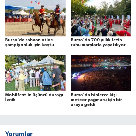
Bursa'da rahvan atları
Bursa'da 700 yıllık fetih
şampiyonluk için koştu
ruhu marşlarla yaşatılıyor
Mobilfest'in üçüncü durağı
Bursa'da binlerce kişi
İznik
meteor yağmuru için bir
araya geldi
Yorumlar