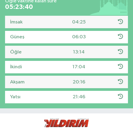
Öğle vaktine kalan süre
05:23:39
İmsak
04:25
Güneş
06:03
Öğle
13:14
İkindi
17:04
Akşam
20:16
Yatsı
21:46