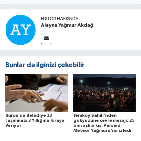
EDITÖR HAKKINDA
Aleyna Yağmur Akdağ
Bunlar da ilginizi çekebilir
Bursa'da Belediye 33
Yeniköy Sahili'nden
Taşınmazı 3 Yıllığına Kiraya
gökyüzüne çevre mesajı: 25
Veriyor
bini aşkın kişi Perseid
Meteor Yağmuru'nu izledi