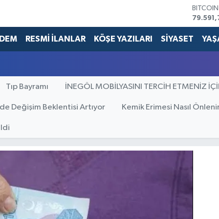
BITCOI
79.591,
DOLAR
45,436
DEM
RESMİ İLANLAR
KÖŞE YAZILARI
SİYASET
YAŞ
EURO
53,386
STERLİN
61,603
Tıp Bayramı
İNEGÖL MOBİLYASINI TERCİH ETMENİZ İÇ
G.ALTIN
6862,0
BİST10
’de Değişim Beklentisi Artıyor
Kemik Erimesi Nasıl Önleni
14.598
ldi