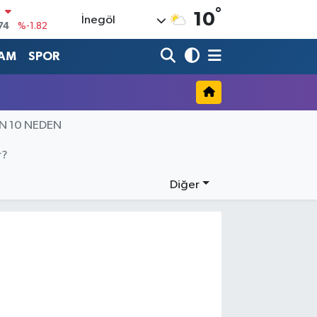
°
N
10
İnegöl
74
%-1.82
20
%0.02
AM
SPOR
90
%0.19
80
%0.18
İN 10 NEDEN
9000
%0.19
0
r?
,00
%0
Diğer