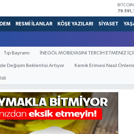
BITCOI
79.591,
DOLAR
45,436
DEM
RESMİ İLANLAR
KÖŞE YAZILARI
SİYASET
YAŞ
EURO
53,386
STERLİN
61,603
Tıp Bayramı
İNEGÖL MOBİLYASINI TERCİH ETMENİZ İÇ
G.ALTIN
6862,0
BİST10
’de Değişim Beklentisi Artıyor
Kemik Erimesi Nasıl Önleni
14.598
ldi