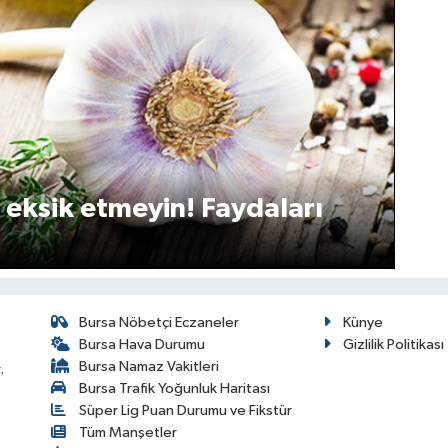
 eksik etmeyin! Faydaları
Bursa Nöbetçi Eczaneler
Künye
Bursa Hava Durumu
Gizlilik Politikası
Bursa Namaz Vakitleri
.
Bursa Trafik Yoğunluk Haritası
Süper Lig Puan Durumu ve Fikstür
Tüm Manşetler