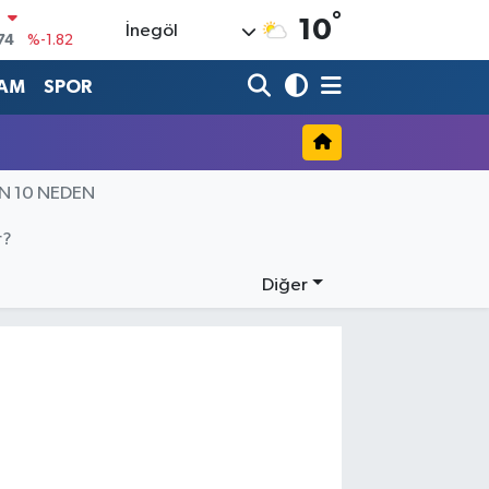
°
N
10
İnegöl
74
%-1.82
20
%0.02
AM
SPOR
90
%0.19
80
%0.18
İN 10 NEDEN
9000
%0.19
0
r?
,00
%0
Diğer