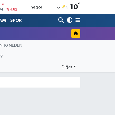
°
N
10
İnegöl
74
%-1.82
20
%0.02
AM
SPOR
90
%0.19
80
%0.18
İN 10 NEDEN
9000
%0.19
0
r?
,00
%0
Diğer