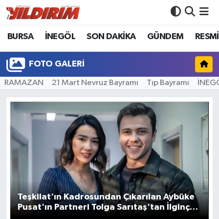
BURSA
İNEGÖL
SON DAKİKA
GÜNDEM
RESMİ
BURSA
Bursa Nöbetçi Eczaneler
İNEGÖL
Bursa Hava Durumu
FOTO GALERI
RAMAZAN
21 Mart Nevruz Bayramı
Tıp Bayramı
İNEGÖ
SON DAKİKA
Bursa Namaz Vakitleri
GÜNDEM
Bursa Trafik Yoğunluk Haritası
RESMİ İLANLAR
Süper Lig Puan Durumu ve Fikstür
KÖŞE YAZILARI
Tüm Manşetler
SİYASET
Son Dakika Haberleri
Teşkilat'ın Kadrosundan Çıkarılan Aybüke
Pusat'ın Partneri Tolga Sarıtaş'tan İlginç
YAŞAM
Haber Arşivi
Hamle