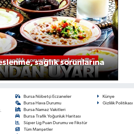
slenme, sağlık sorunlarına
Bursa Nöbetçi Eczaneler
Künye
Bursa Hava Durumu
Gizlilik Politikası
Bursa Namaz Vakitleri
.
Bursa Trafik Yoğunluk Haritası
Süper Lig Puan Durumu ve Fikstür
Tüm Manşetler