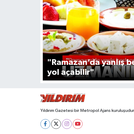
SPOR
"Ramazan’da yanlış be
yol açabilir"
Yıldırım Gazetesi bir Metropol Ajans kuruluşudur