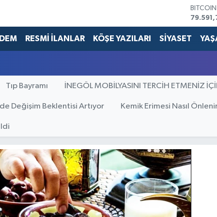
BITCOI
79.591,
DOLAR
45,436
DEM
RESMİ İLANLAR
KÖŞE YAZILARI
SİYASET
YAŞ
EURO
53,386
STERLİN
61,603
Tıp Bayramı
İNEGÖL MOBİLYASINI TERCİH ETMENİZ İÇ
G.ALTIN
6862,0
BİST10
’de Değişim Beklentisi Artıyor
Kemik Erimesi Nasıl Önleni
14.598
ldi