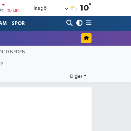
°
N
10
İnegöl
74
%-1.82
20
%0.02
AM
SPOR
90
%0.19
80
%0.18
İN 10 NEDEN
9000
%0.19
0
r?
,00
%0
Diğer