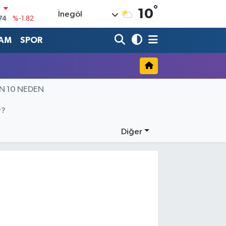
°
N
10
İnegöl
74
%-1.82
20
%0.02
AM
SPOR
90
%0.19
80
%0.18
İN 10 NEDEN
9000
%0.19
0
r?
,00
%0
Diğer