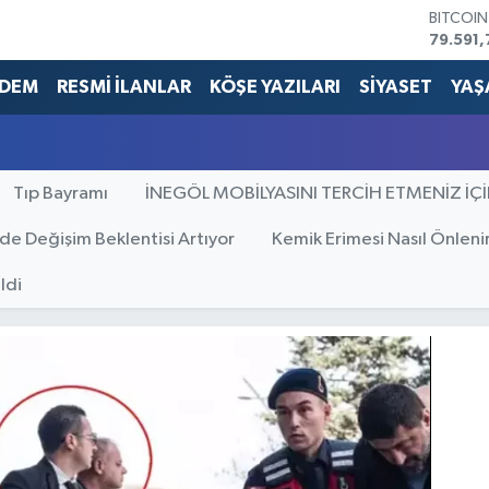
BITCOI
79.591,
DOLAR
45,436
DEM
RESMİ İLANLAR
KÖŞE YAZILARI
SİYASET
YAŞ
EURO
53,386
STERLİN
61,603
Tıp Bayramı
İNEGÖL MOBİLYASINI TERCİH ETMENİZ İÇ
G.ALTIN
6862,0
BİST10
’de Değişim Beklentisi Artıyor
Kemik Erimesi Nasıl Önleni
14.598
ldi