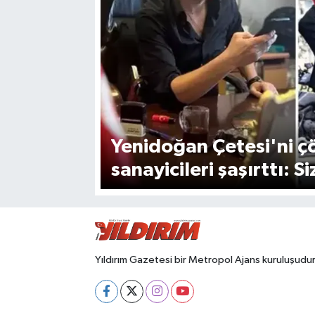
SPOR
Yenidoğan Çetesi'ni ç
sanayicileri şaşırttı: 
Yıldırım Gazetesi bir Metropol Ajans kuruluşudur