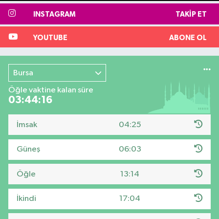
INSTAGRAM
TAKIP ET
YOUTUBE
ABONE OL
Bursa
Öğle vaktine kalan süre
03:44:15
İmsak
04:25
Güneş
06:03
Öğle
13:14
İkindi
17:04