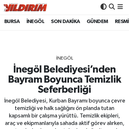
BURSA
İNEGÖL
SON DAKİKA
GÜNDEM
RESMİ
BURSA
Bursa Nöbetçi Eczaneler
İNEGÖL
Bursa Hava Durumu
SON DAKİKA
Bursa Namaz Vakitleri
İNEGÖL
GÜNDEM
Bursa Trafik Yoğunluk Haritası
İnegöl Belediyesi’nden
Bayram Boyunca Temizlik
RESMİ İLANLAR
Süper Lig Puan Durumu ve Fikstür
Seferberliği
KÖŞE YAZILARI
Tüm Manşetler
İnegöl Belediyesi, Kurban Bayramı boyunca çevre
temizliği ve halk sağlığını ön planda tutan
SİYASET
Son Dakika Haberleri
kapsamlı bir çalışma yürüttü. Temizlik ekipleri,
araç ve ekipmanlarıyla sahada aktif görev alırken,
YAŞAM
Haber Arşivi