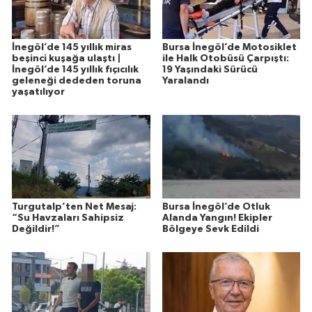
İnegöl’de 145 yıllık miras
Bursa İnegöl’de Motosiklet
beşinci kuşağa ulaştı |
ile Halk Otobüsü Çarpıştı:
İnegöl’de 145 yıllık fıçıcılık
19 Yaşındaki Sürücü
geleneği dededen toruna
Yaralandı
yaşatılıyor
Turgutalp’ten Net Mesaj:
Bursa İnegöl’de Otluk
“Su Havzaları Sahipsiz
Alanda Yangın! Ekipler
Değildir!”
Bölgeye Sevk Edildi