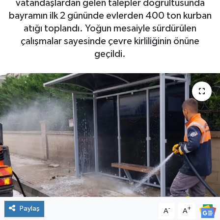
vatandaşlardan gelen talepler doğrultusunda
bayramın ilk 2 gününde evlerden 400 ton kurban
SPOR
atığı toplandı. Yoğun mesaiyle sürdürülen
çalışmalar sayesinde çevre kirliliğinin önüne
geçildi.
Paylaş
-
+
A
A