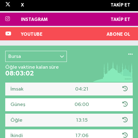
X
TAKIP ET
INSTAGRAM
TAKIP ET
YOUTUBE
ABONE OL
Bursa
Öğle vaktine kalan süre
08:03:02
İmsak
04:21
Güneş
06:00
Öğle
13:15
İkindi
17:06