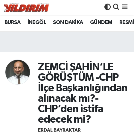
BURSA
İNEGÖL
SON DAKİKA
GÜNDEM
RESMİ
BURSA
Bursa Nöbetçi Eczaneler
İNEGÖL
Bursa Hava Durumu
SON DAKİKA
Bursa Namaz Vakitleri
ZEMCİ ŞAHİN’LE
GÜNDEM
Bursa Trafik Yoğunluk Haritası
GÖRÜŞTÜM -CHP
RESMİ İLANLAR
Süper Lig Puan Durumu ve Fikstür
İlçe Başkanlığından
alınacak mı?-
KÖŞE YAZILARI
Tüm Manşetler
CHP’den istifa
SİYASET
Son Dakika Haberleri
edecek mi?
YAŞAM
Haber Arşivi
ERDAL BAYRAKTAR