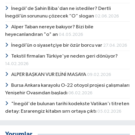
İnegöl'de Şahin Biba'dan ne istediler? Dertli
İnegöl’ün sorununu çözecek “O” slogan
02.06.2026
Alper Taban nereye bakıyor? Bizi bile
heyecanlandıran "o" an
04.05.2026
İnegöl’ün o siyasetçiye bir özür borcu var
27.04.2026
Tekstil firmaları Türkiye'ye neden geri dönüyor?
14.02.2026
ALPER BAŞKAN VUR ELİNİ MASAYA
09.02.2026
Bursa Ankara karayolu O-22 otoyol projesi çalışmaları
Yenişehir Ovasından başladı
06.02.2026
"İnegöl'de bulunan tarihi kodekste Vatikan'ı titreten
detay: Esrarengiz kitabın sırrı ortaya çıktı
05.02.2026
Yorumlar