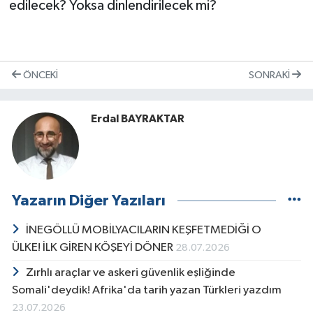
edilecek? Yoksa dinlendirilecek mi?
ÖNCEKI
SONRAKI
Erdal BAYRAKTAR
Yazarın Diğer Yazıları
İNEGÖLLÜ MOBİLYACILARIN KEŞFETMEDİĞİ O
ÜLKE! İLK GİREN KÖŞEYİ DÖNER
28.07.2026
Zırhlı araçlar ve askeri güvenlik eşliğinde
Somali'deydik! Afrika'da tarih yazan Türkleri yazdım
23.07.2026