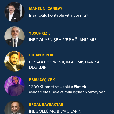
MAHSUNI CANBAY
İnsanoğlu kontrolü yitiriyor mu?
YUSUF KIZIL
İNEGÖL YENİŞEHİR’E BAĞLANIR MI?
CIHAN BIRLIK
BİR SAAT HERKES İÇİN ALTMIŞ DAKİKA
DEĞİLDİR
EBRU AYÇIÇEK
1200 Kilometre Uzakta Ekmek
Mücadelesi: Mevsimlik İşçiler Konteyner
ve Temel Yaşam Koşulları İstiyor
ERDAL BAYRAKTAR
İNEGÖLLÜ MOBİLYACILARIN