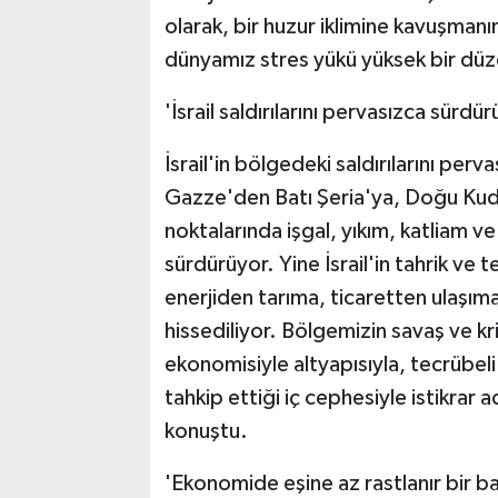
olarak, bir huzur iklimine kavuşman
dünyamız stres yükü yüksek bir dü
'İsrail saldırılarını pervasızca sürdür
İsrail'in bölgedeki saldırılarını per
Gazze'den Batı Şeria'ya, Doğu Kudü
noktalarında işgal, yıkım, katliam ve
sürdürüyor. Yine İsrail'in tahrik ve t
enerjiden tarıma, ticaretten ulaşı
hissediliyor. Bölgemizin savaş ve kr
ekonomisiyle altyapısıyla, tecrübeli 
tahkip ettiği iç cephesiyle istikrar 
konuştu.
'Ekonomide eşine az rastlanır bir ba