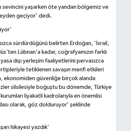
ın sevincini yaşarken öte yandan bölgemiz ve
zeyden geçiyor' dedi.
üyor'
vasızca sürdürdüğünü belirten Erdoğan, 'İsrail,
s'ten Lübnan'a kadar, coğrafyamızın farklı
 yasa dışı yerleşim faaliyetlerini pervasızca
ertipleriyle tetiklenen savaşın menfi etkileri
ma, ekonomiden güvenliğe birçok alanda
izler silsilesiyle boğuştu bu dönemde, Türkiye
kurumları liyakatli kadrolarıyla en önemlisi
adası olarak, göz dolduruyor' şeklinde
şarı hikayesi yazdık'