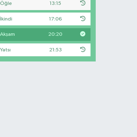
Öğle
13:15
İkindi
17:06
Akşam
20:20
Yatsı
21:53