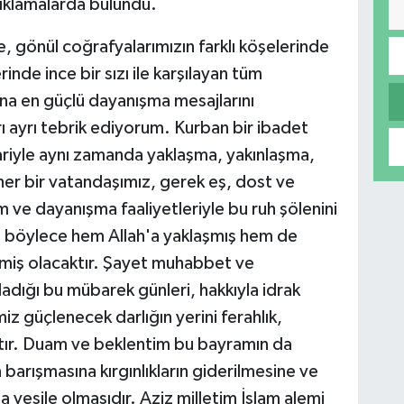
ıklamalarda bulundu.
 gönül coğrafyalarımızın farklı köşelerinde
inde ince bir sızı ile karşılayan tüm
na en güçlü dayanışma mesajlarını
ı ayrı tebrik ediyorum. Kurban bir ibadet
bariyle aynı zamanda yaklaşma, yakınlaşma,
her bir vatandaşımız, gerek eş, dost ve
 ve dayanışma faaliyetleriyle bu ruh şölenini
, böylece hem Allah'a yaklaşmış hem de
enmiş olacaktır. Şayet muhabbet ve
adığı bu mübarek günleri, hakkıyla idrak
iz güçlenecek darlığın yerini ferahlık,
ktır. Duam ve beklentim bu bayramın da
barışmasına kırgınlıkların giderilmesine ve
a vesile olmasıdır. Aziz milletim İslam alemi