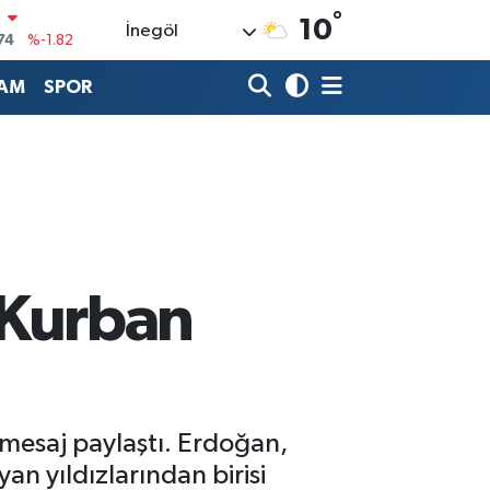
°
10
İnegöl
20
%0.02
90
%0.19
AM
SPOR
80
%0.18
9000
%0.19
0
,00
%0
N
74
%-1.82
 Kurban
mesaj paylaştı. Erdoğan,
an yıldızlarından birisi