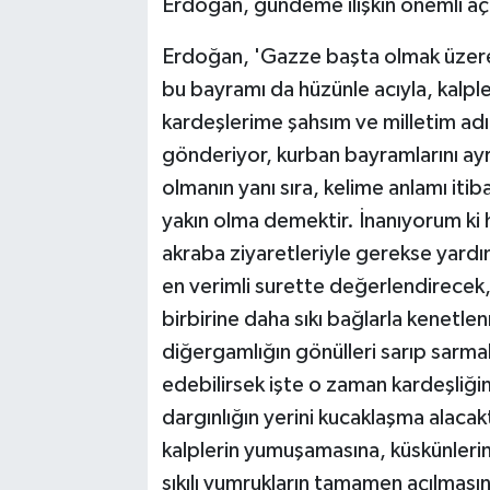
Erdoğan, gündeme ilişkin önemli aç
Erdoğan, 'Gazze başta olmak üzere,
bu bayramı da hüzünle acıyla, kalpler
kardeşlerime şahsım ve milletim adı
gönderiyor, kurban bayramlarını ayr
olmanın yanı sıra, kelime anlamı iti
yakın olma demektir. İnanıyorum ki 
akraba ziyaretleriyle gerekse yardım
en verimli surette değerlendirecek
birbirine daha sıkı bağlarla kenetl
diğergamlığın gönülleri sarıp sarmal
edebilirsek işte o zaman kardeşliğim
dargınlığın yerini kucaklaşma alaca
kalplerin yumuşamasına, küskünlerin 
sıkılı yumrukların tamamen açılmasın