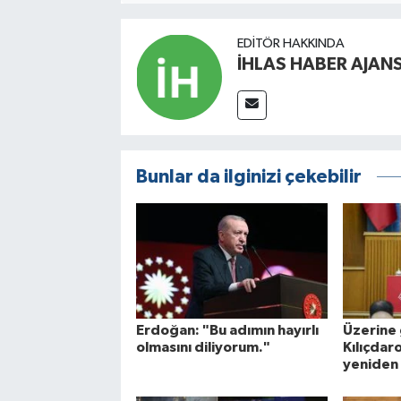
EDITÖR HAKKINDA
İHLAS HABER AJANS
Bunlar da ilginizi çekebilir
Erdoğan: "Bu adımın hayırlı
Üzerine 
olmasını diliyorum."
Kılıçdaro
yeniden 