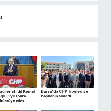
I
güller atıldı! Kemal
Bursa'da CHP'li belediye
ğlu 3 yıl sonra
başkanı kalmadı
kürsüye çıktı