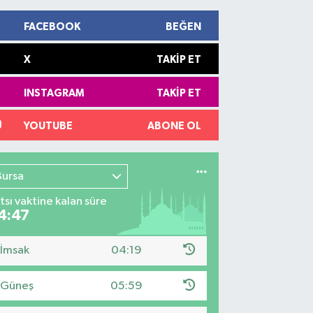
FACEBOOK
BEĞEN
X
TAKIP ET
INSTAGRAM
TAKIP ET
YOUTUBE
ABONE OL
Bursa
tsı vaktine kalan süre
4:46
İmsak
04:19
Güneş
05:59