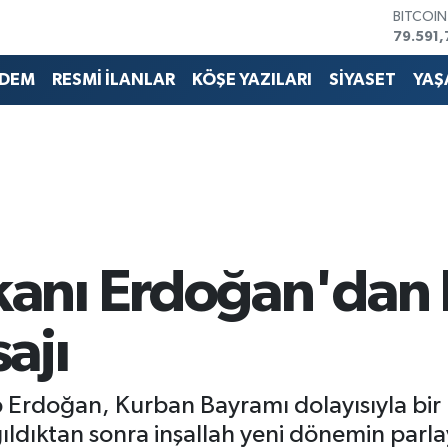
DOLAR
45,436
EURO
53,386
DEM
RESMİ İLANLAR
KÖŞE YAZILARI
SİYASET
YAŞ
STERLİN
61,603
G.ALTIN
6862,0
BİST10
14.598
BITCOI
79.591,
anı Erdoğan'dan
ajı
Erdoğan, Kurban Bayramı dolayısıyla bir 
ıldıktan sonra inşallah yeni dönemin parlay