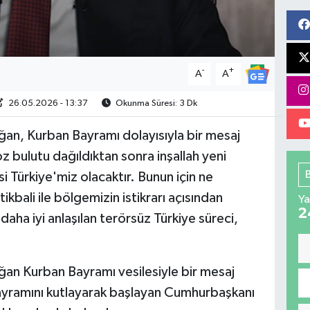
-
+
A
A
26.05.2026 - 13:37
Okunma Süresi: 3 Dk
n, Kurban Bayramı dolayısıyla bir mesaj
z bulutu dağıldıktan sonra inşallah yeni
i Türkiye'miz olacaktır. Bunun için ne
kbali ile bölgemizin istikrarı açısından
Ya
2
daha iyi anlaşılan terörsüz Türkiye süreci,
n Kurban Bayramı vesilesiyle bir mesaj
bayramını kutlayarak başlayan Cumhurbaşkanı