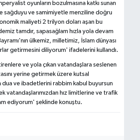
mperyalist oyunların bozulmasına katkı sunan
nle sağduyu ve samimiyetle menziline doğru
nomik maliyeti 2 trilyon doları aşan bu
ademiz tamdır, sapasağlam hızla yola devam
yramı'nın ülkemiz, milletimiz, İslam dünyası
rlar getirmesini diliyorum' ifadelerini kullandı.
tirenlere ve yola çıkan vatandaşlara seslenen
sını yerine getirmek üzere kutsal
 dua ve ibadetlerini rabbim kabul buyursun
vatandaşlarımızdan hız limitlerine ve trafik
irham ediyorum' şeklinde konuştu.