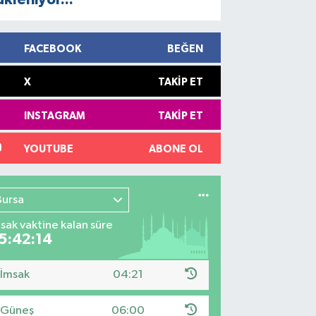
FACEBOOK
BEĞEN
X
TAKIP ET
INSTAGRAM
TAKIP ET
YOUTUBE
ABONE OL
Bursa
sak vaktine kalan süre
5:42:13
İmsak
04:21
Güneş
06:00