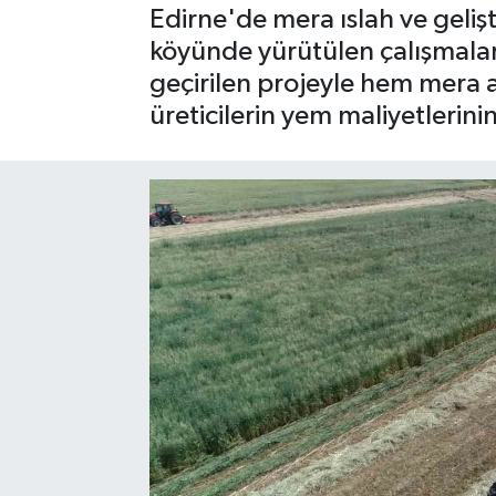
Edirne'de mera ıslah ve geli
SPOR
köyünde yürütülen çalışmalar
geçirilen projeyle hem mera a
üreticilerin yem maliyetlerini