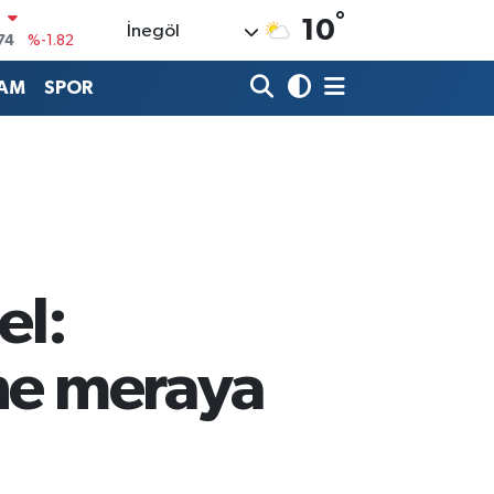
°
10
İnegöl
20
%0.02
90
%0.19
AM
SPOR
80
%0.18
9000
%0.19
0
,00
%0
N
74
%-1.82
el:
ine meraya