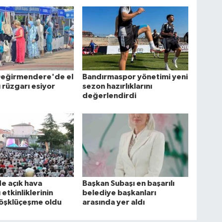
Değirmendere'de el
Bandırmaspor yönetimi yeni
ı rüzgarı esiyor
sezon hazırlıklarını
değerlendirdi
e açık hava
Başkan Subaşı en başarılı
etkinliklerinin
belediye başkanları
Köşklüçeşme oldu
arasında yer aldı