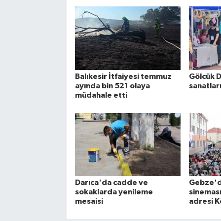
Balıkesir İtfaiyesi temmuz
Gölcük 
ayında bin 521 olaya
sanatlar
müdahale etti
Darıca'da cadde ve
Gebze'd
sokaklarda yenileme
sineması 
mesaisi
adresi 