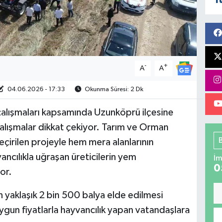
-
+
A
A
04.06.2026 - 17:33
Okunma Süresi: 2 Dk
çalışmaları kapsamında Uzunköprü ilçesine
alışmalar dikkat çekiyor. Tarım ve Orman
eçirilen projeyle hem mera alanlarının
vancılıkla uğraşan üreticilerin yem
İm
0
or.
 yaklaşık 2 bin 500 balya elde edilmesi
 uygun fiyatlarla hayvancılık yapan vatandaşlara