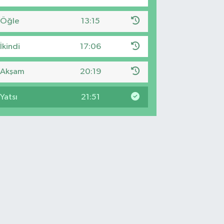
Öğle
13:15
İkindi
17:06
Akşam
20:19
Yatsı
21:51