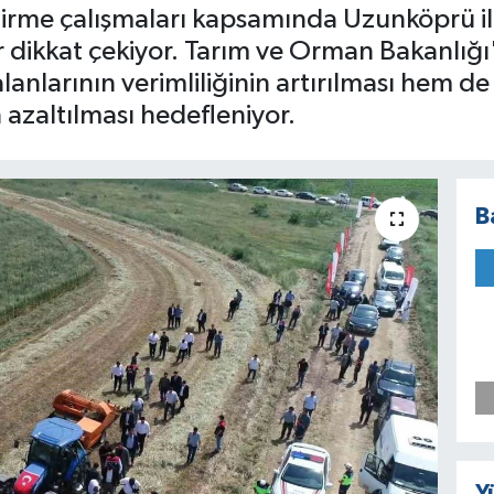
ştirme çalışmaları kapsamında Uzunköprü i
 dikkat çekiyor. Tarım ve Orman Bakanlığı'
lanlarının verimliliğinin artırılması hem d
n azaltılması hedefleniyor.
B
Y