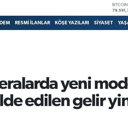
DOLAR
45,436
EURO
53,386
DEM
RESMİ İLANLAR
KÖŞE YAZILARI
SİYASET
YAŞ
STERLİN
61,603
G.ALTIN
6862,0
BİST10
14.598
BITCOI
79.591,
eralarda yeni mod
de edilen gelir y