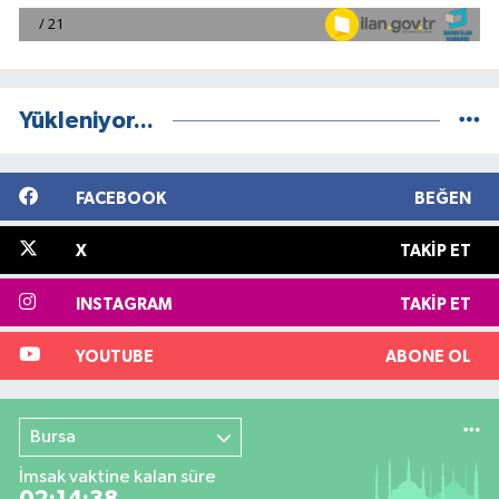
Yükleniyor...
FACEBOOK
BEĞEN
X
TAKIP ET
INSTAGRAM
TAKIP ET
YOUTUBE
ABONE OL
Bursa
İmsak vaktine kalan süre