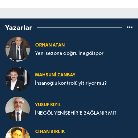
Yazarlar
ORHAN ATAN
Yeni sezona doğru İnegölspor
MAHSUNI CANBAY
İnsanoğlu kontrolü yitiriyor mu?
YUSUF KIZIL
İNEGÖL YENİŞEHİR’E BAĞLANIR MI?
CIHAN BIRLIK