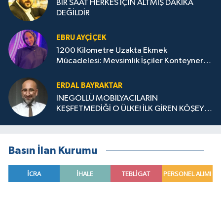
BİR SAAT HERKES İÇİN ALTMIŞ DAKİKA
DEĞİLDİR
EBRU AYÇIÇEK
1200 Kilometre Uzakta Ekmek
Mücadelesi: Mevsimlik İşçiler Konteyner
ve Temel Yaşam Koşulları İstiyor
ERDAL BAYRAKTAR
İNEGÖLLÜ MOBİLYACILARIN
KEŞFETMEDİĞİ O ÜLKE! İLK GİREN KÖŞEYİ
DÖNER
Basın İlan Kurumu