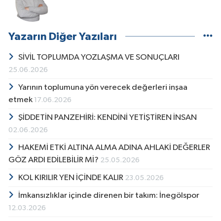
Yazarın Diğer Yazıları
SİVİL TOPLUMDA YOZLAŞMA VE SONUÇLARI
25.06.2026
Yarının toplumuna yön verecek değerleri inşaa
etmek
17.06.2026
ŞİDDETİN PANZEHİRİ: KENDİNİ YETİŞTİREN İNSAN
02.06.2026
HAKEMİ ETKİ ALTINA ALMA ADINA AHLAKİ DEĞERLER
GÖZ ARDI EDİLEBİLİR Mİ?
25.05.2026
KOL KIRILIR YEN İÇİNDE KALIR
23.05.2026
İmkansızlıklar içinde direnen bir takım: İnegölspor
12.03.2026