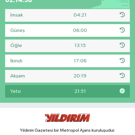
02:14:38
İmsak
04:21
Güneş
06:00
Öğle
13:15
İkindi
17:06
Akşam
20:19
Yatsı
21:51
Yıldırım Gazetesi bir Metropol Ajans kuruluşudur.